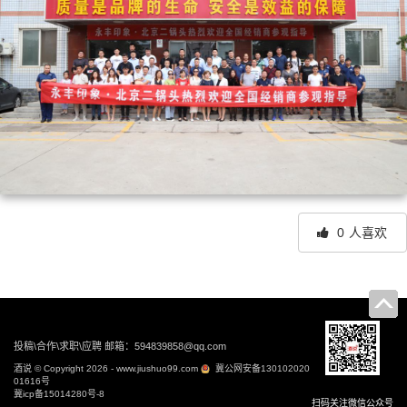
0
人喜欢
文
章
导
投稿\合作\求职\应聘 邮箱：594839858@qq.com
航
酒说 © Copyright 2026 - www.jiushuo99.com
冀公网安备130102020
01616号
冀icp备15014280号-8
扫码关注微信公众号