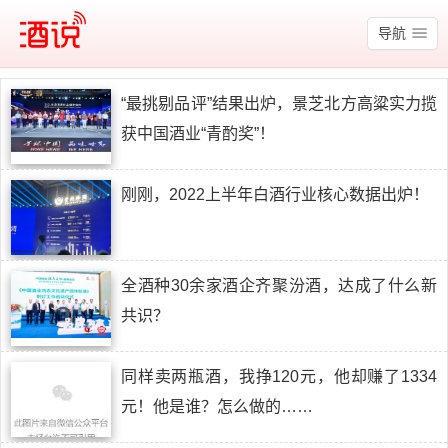
酒说
导航
“最挑剔品评”结果出炉，景芝北方高粱实力揽
获中国酒业“青酌奖”！
刚刚，2022上半年白酒行业核心数据出炉！
全酒种30余家酒企齐聚汾酒，达成了什么新
共识？
同样卖两瓶酒，我挣120元，他却赚了1334
元！他是谁？怎么做的……