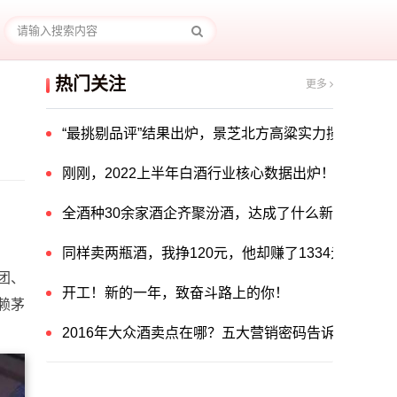
热门关注
更多
“最挑剔品评”结果出炉，景芝北方高粱实力揽获中国酒
刚刚，2022上半年白酒行业核心数据出炉！
全酒种30余家酒企齐聚汾酒，达成了什么新共识？
同样卖两瓶酒，我挣120元，他却赚了1334元！他
团、
开工！新的一年，致奋斗路上的你！
赖茅
2016年大众酒卖点在哪？五大营销密码告诉你答案！