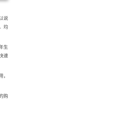
以说
，均
年生
快速
用，
的购