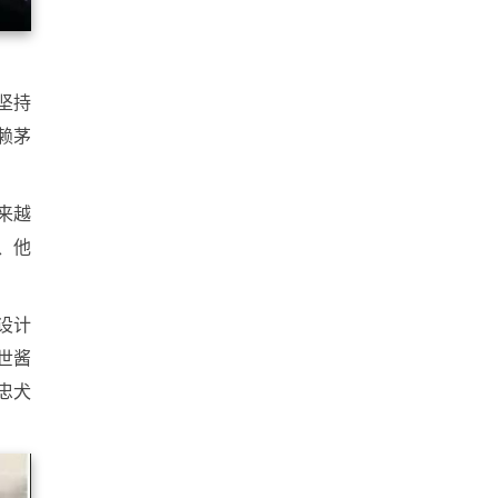
坚持
赖茅
来越
、他
。
设计
世酱
忠犬