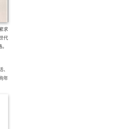
繁求
世代
格。
。
活、
狗年