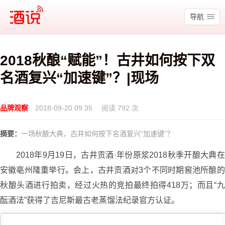
酒说
导航
2018秋酿“赋能”！古井如何按下双
名酒复兴“加速键”？|现场
品牌观察
2018-09-20 09:35
阅读 792 次
摘要：
一场秋酿大典，古井如何按下名酒复兴“加速键”？
2018年9月19日，古井贡酒·年份原浆2018秋季开酿大典在
安徽亳州隆重举行。会上，古井贡酒对3个不同时期窖池所酿的
秋酿头酒进行拍卖，经过火热的竞拍最终拍得418万；而且“九
酝酒法”获得了吉尼斯最古老蒸馏法纪录官方认证。