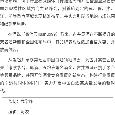
市场布局，携手行业权威媒体《糖烟酒周刊》在全国重点省份
举办规模性区域招商主题峰会，对首轮划定的冀、鲁、豫、
江、浙等重点区域实现精准布局，并实力引爆当地的市场氛围
和经销商热情。
在酒说（微信号jiushuo99）看来，古井贡酒在不断提升的
双名酒势能和全国化布局中，其品牌表现也愈加自信从容、开
放而包容。
从发起并承办第七届中国白酒领袖峰会，到古井高管团队
先后考察茅台、郎酒、五粮液等名酒企，古井贡酒正携手茅台
等领军品牌，共同开创酒业竞合发展的新生态、构建行业发展
的命运共同体的同时，实力开启中国白酒高质量发展的新时
代。
监制：武学峰
编辑：阿姣