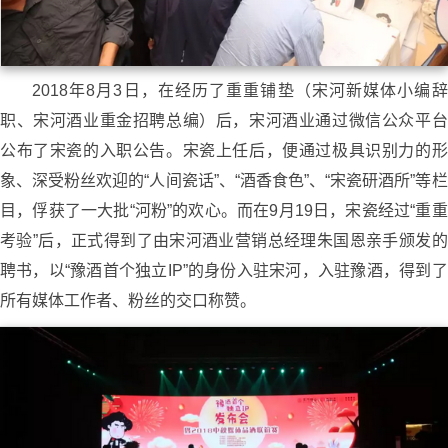
2018年8月3日，在经历了重重铺垫（宋河新媒体小编辞
职、宋河酒业重金招聘总编）后，宋河酒业通过微信公众平台
公布了宋瓷的入职公告。宋瓷上任后，便通过极具识别力的形
象、深受粉丝欢迎的“人间瓷话”、“酒香食色”、“宋瓷研酒所”等栏
目，俘获了一大批“河粉”的欢心。而在9月19日，宋瓷经过“重重
考验”后，正式得到了由宋河酒业营销总经理朱国恩亲手颁发的
聘书，以“豫酒首个独立IP”的身份入驻宋河，入驻豫酒，得到了
所有媒体工作者、粉丝的交口称赞。