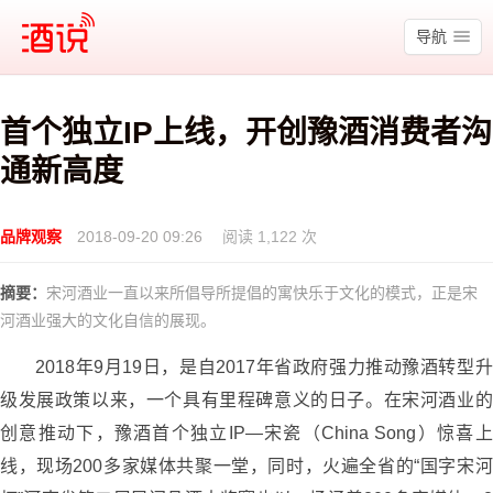
酒说
导航
首个独立IP上线，开创豫酒消费者沟
通新高度
品牌观察
2018-09-20 09:26
阅读 1,122 次
摘要：
宋河酒业一直以来所倡导所提倡的寓快乐于文化的模式，正是宋
河酒业强大的文化自信的展现。
2018年9月19日，是自2017年省政府强力推动豫酒转型升
级发展政策以来，一个具有里程碑意义的日子。在宋河酒业的
创意推动下，豫酒首个独立IP—宋瓷（China Song）惊喜上
线，现场200多家媒体共聚一堂，同时，火遍全省的“国字宋河