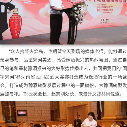
“众人拾柴火焰高，也期望今天到场的媒体老师，能够通过
亲身参与，品鉴宋河美酒、感受豫酒振兴的热烈氛围，通过自
己的笔和墨将豫酒振兴的大好形势传播出去，共同把我们的“国
字宋河”杯河南省民间品酒大奖赛打造成为豫酒行业的一场盛
会，打造成为豫酒转型发展过程中的一面旗帜，为豫酒转型发
展鼓与呼。”熊玉亮会长、赵志刚处长、朱景升总裁共同说道。