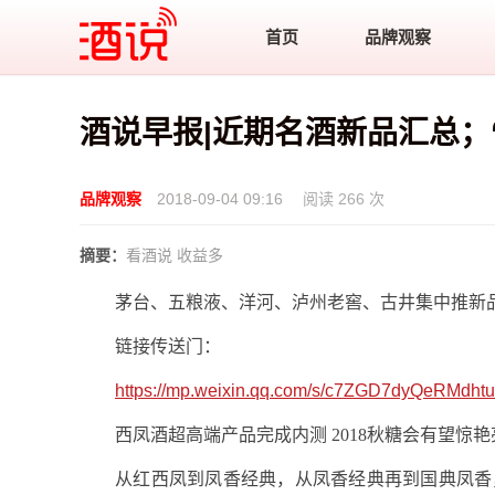
酒说
首页
品牌观察
酒说早报|近期名酒新品汇总；
品牌观察
2018-09-04 09:16
阅读 266 次
摘要：
看酒说 收益多
茅台、五粮液、洋河、泸州老窖、古井集中推新
链接传送门：
https://mp.weixin.qq.com/s/c7ZGD7dyQeRMdh
西凤酒超高端产品完成内测 2018秋糖会有望惊艳
从红西凤到凤香经典，从凤香经典再到国典凤香