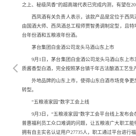
之上、秘级凤香”的超高端代表已完成内测，有望在20
西凤酒有关负责人表示，该款产品是定位于西凤
由国酒大师、西凤酒总工程师贾智勇调制定型，且特
台年份酒和五粮液年份酒。
茅台集团白金酒公司龙头马酒山东上市
9月1日，茅台集团白金酒公司龙头马酒山东上
质酱香型白酒，完全按照茅台镇千年古法酿酒工艺生
外地品牌的山东上市，使得山东白酒市场竞争更
转型。
“五粮液家园”数字工会上线
9月3日，“五粮液家园”数字工会平台线上发布
普惠福利员工众口难调的问题，让五粮液广大职工能
拥有自主实名认证用户27735人，职工通过平台进行