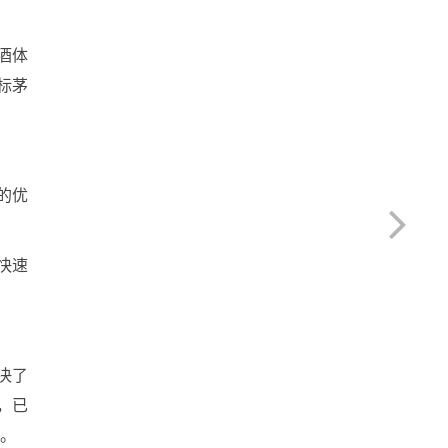
酒体
标茅
的优
快速
决了
，已
元。