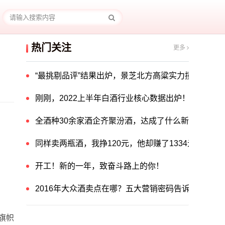
热门关注
更多
“最挑剔品评”结果出炉，景芝北方高粱实力揽获中国酒
刚刚，2022上半年白酒行业核心数据出炉！
全酒种30余家酒企齐聚汾酒，达成了什么新共识？
同样卖两瓶酒，我挣120元，他却赚了1334元！他
开工！新的一年，致奋斗路上的你！
2016年大众酒卖点在哪？五大营销密码告诉你答案！
旗帜