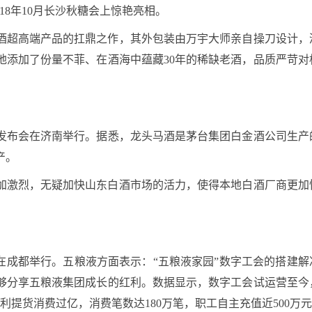
18年10月长沙秋糖会上惊艳亮相。
酒超高端产品的扛鼎之作，其外包装由万宇大师亲自操刀设计，
地添加了份量不菲、在酒海中蕴藏30年的稀缺老酒，品质严苛对
市发布会在济南举行。据悉，龙头马酒是茅台集团白金酒公司生产
产。
加激烈，无疑加快山东白酒市场的活力，使得本地白酒厂商更加
会在成都举行。五粮液方面表示：“五粮液家园”数字工会的搭建解
够分享五粮液集团成长的红利。数据显示，数字工会试运营至今
福利提货消费过亿，消费笔数达180万笔，职工自主充值近500万