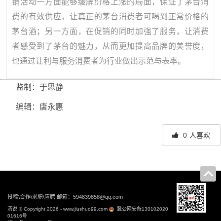
销活动一方面能够缓解价格上涨的局面，保证了茅台消
费的有效供应，让真正的茅台消费者可喝到正常价格的
茅台酒；另一方面，在促销的同时加强了服务，让消费
者感受到了茅台的魅力，从而更加提高品牌的美誉度，
也通过让利与服务消费者为行业做出示范与表率。
监制：于思静
编辑：唐永惠
0
人喜欢
文
章
导
投稿\合作\求职\应聘 邮箱：594839858@qq.com
航
酒说 © Copyright 2026 - www.jiushuo99.com
冀公网安备130102020
01616号