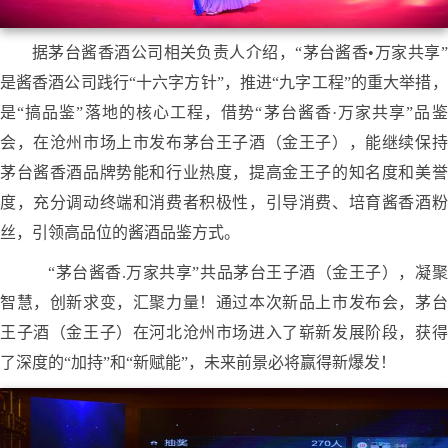
据茅台酱香酒公司相关负责人介绍，
“茅台酱香•万家共享”
是酱香酒公司践行“十六字方针”，推进“九字工程”的重大举措，
是“搞品鉴”落地的核心工程，
借势
“茅台酱香·万家共享”品鉴
会，在
沧州
市场上市发布茅台王子酒（金王子），能继续保持
茅台酱香酒品牌势能和行业热度，提高金王子的知名度和美誉
度，充分调动终端和消费者积极性，引导消费、培育酱香酒粉
丝，引领高品位的酱酒品鉴方式。
“茅台酱香
.万家共享
”
共品茅台王子酒（金王子）
，凝聚
智慧，创新求变，汇聚力量
！
通过本次新品上市发布会，茅台
王子酒（金王子）在河北沧州市场进入了崭新发展阶段，获得
了深度的
“加持”和“新赋能”，未来前景必将赢得新爆发！