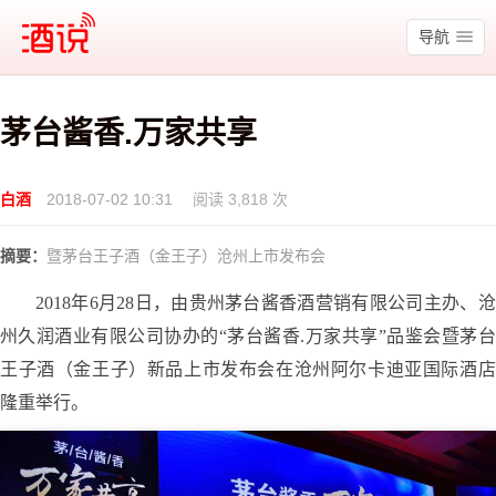
酒说
导航
茅台酱香.万家共享
白酒
2018-07-02 10:31
阅读 3,818 次
摘要：
暨茅台王子酒（金王子）沧州上市发布会
2
018年6月28日，由贵州茅台酱香酒营销有限公司主办、沧
州久润酒业有限公司协办的
“茅台酱香
.万家共享
”品鉴会暨
茅台
王子酒
（
金王子
）
新品上市发布会在沧州阿尔卡迪亚国际酒店
隆重举行。