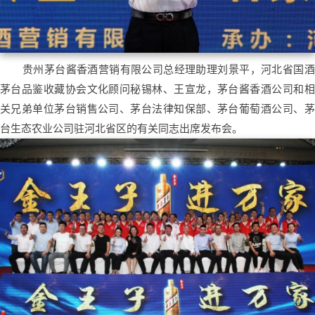
贵州茅台酱香酒营销有限公司总经理助理刘景平，河北省国酒
茅台品鉴收藏协会文化顾问秘锡林、王宣龙，茅台酱香酒公司和相
关兄弟单位茅台销售公司、茅台法律知保部、茅台葡萄酒公司、茅
台生态农业公司驻河北省区的有关同志出席发布会。