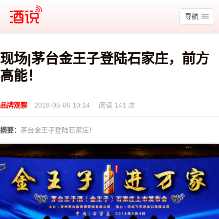
酒说
导航
现场|茅台金王子登陆石家庄，前方
高能！
品牌观察
2018-05-06 10:14
阅读 141 次
摘要：
茅台金王子登陆石家庄！