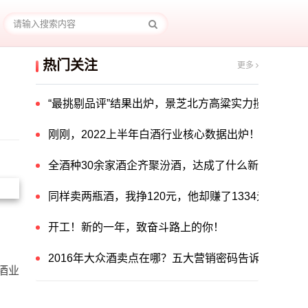
热门关注
更多
“最挑剔品评”结果出炉，景芝北方高粱实力揽获中国酒
刚刚，2022上半年白酒行业核心数据出炉！
全酒种30余家酒企齐聚汾酒，达成了什么新共识？
同样卖两瓶酒，我挣120元，他却赚了1334元！他
开工！新的一年，致奋斗路上的你！
2016年大众酒卖点在哪？五大营销密码告诉你答案！
酒业