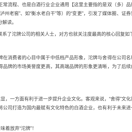
正常流程、也是白酒行业企业通用【这里主要指的是双（多）品
州老窖”、如“衡水老白干”等）的“变更”，引发了媒体圈、证券
分解读。
联系了沱牌公司的相关人士，对方也就关注度最高的核心回复如
牌在消费者的心目中属于中低档产品形象，沱牌与舍得在公司名
得品牌的市场美誉度更高，其高端品牌的形象更清晰，为了后续
突显，一方面有利于进一步提升企业文化。客观来说，“舍得”文化
将公司打造为国内最赋有文化特色的白酒企业，也有利于未来进
味着放弃“沱牌”！