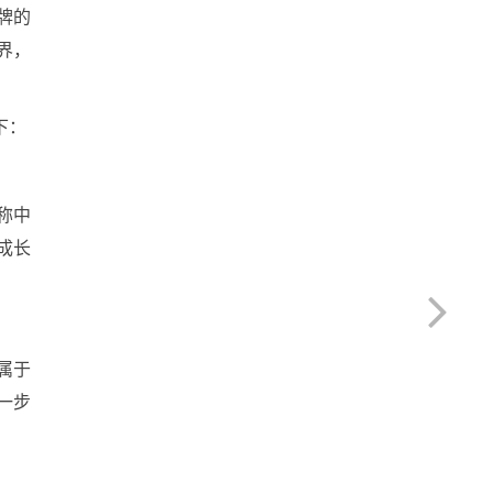
牌的
界，
下：
称中
成长
属于
一步