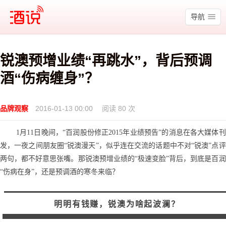
酒说
导航
锐澳预增业绩“再跳水”，背后预调
酒“伤病缠身”？
品牌观察
2016-01-13 00:00
阅读 80 次
1月11日晚间，
“
百润股份
修正
2015年业绩预告
”的消息在各大媒体刊
发，一夜之间朋友圈“锐澳漫天”，似乎连在交流的话题中不对“锐澳”点评
两句，都不好意思张嘴。那锐澳预增业绩的“极速变脸”背后，到底是百润
“伤病在身”，还是预调酒的寒冬
来临
？
明明有钱赚，锐澳为啥起波澜？