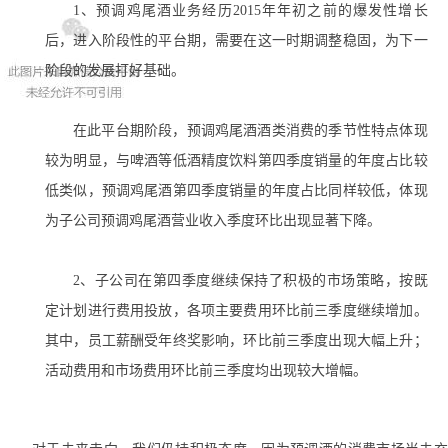
1、预调鸡尾酒业务经历2015年年初之前的爆发性增长
后，进入阶段性的平台期，需要在这一时期调整稳固，为下一
阶段的发展打好基础。
在此平台期阶段，
预调鸡尾酒酒类消费的季节性特点体现
较为明显，与啤酒等低酒精度饮料第四季度销量的年度占比较
低类似，预调鸡尾酒第四季度销量的年度占比同样较低，
体现
为子公司预调鸡尾酒营业收入季度环比出现显著下降。
2、子公司在第四季度继续保持了积极的市场策略，按既
定计划进行费用投放，各项主要费用环比前三季度继续增加。
其中，员工薪酬受年终奖影响，环比前三季度出现大幅上升；
活动费用和市场费用环比前三季度均出现较大增幅。