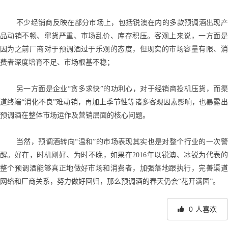
不少经销商反映在部分市场上，包括锐澳在内的多款预调酒出现产
品动销不畅、窜货严重、市场乱价、库存积压。客观上来说，一方面是
因为之前厂商对于预调酒过于乐观的态度，但现实的市场容量有限、消
费者深度培育不足、市场根基不稳；
另一方面是企业“贪多求快”的功利心，对于经销商投机压货，而渠
道终端“消化不良”难动销，再加上季节性等诸多客观因素影响，也暴露出
预调酒在整体市场运作及营销层面的核心问题。
当然，预调酒转向“温和”的市场表现其实也是对整个行业的一次警
醒。好在，时机刚好、为时不晚，如果在2016年以锐澳、冰锐为代表的
整个预调酒能够真正地做好市场和消费者，加强落地跟执行，完善渠道
网络和厂商关系，努力做好回归，那么预调酒的春天仍会“花开满园”。
0
人喜欢