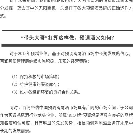
对于未来走向，我们仍持积极态度，因为预调酒的消费市场尚未充
分发掘，蕴含其中的无限商机，关键在于各大
预调酒
品牌的
正确运作
方
式。
“带头大哥”打算这样做，预调酒又如何？
对于2015年预增业绩
，基于对预调鸡尾酒市场中长期发展的信心，
百润股份
管理层
继续
实施积极、乐观的经营策略：
（1）保持积极的市场策略；
（2）维护健康的渠道库存；
（3）维护各经销环节的良好合作关系。
同时，百润坚信
中国预调鸡尾酒市场具有广阔的市场空间，子公司
作为预调鸡尾酒行业龙头企业，所属“RIO 牌”预调鸡尾酒具有良好的品牌
知名度和认可度，具有明显的先发优势，
相信
预调鸡尾酒业务
在未来中
长期的
发展前景。