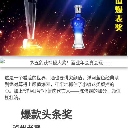
这是一个看脸的世界，酒也要讲究颜值，洋河蓝色经典系
列绝对算得上颜值爆表，牢牢地抓住了小编这类颜控的
心。加上“洋河1号”小鲜肉代言人——陈伟霆的加分，颜值
杠杠滴。
爆款头条奖