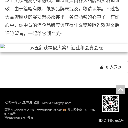
以上奖项纯属小编臆想，谨以此文向各大品牌和卖酒郎致
敬！由于篇幅有限，很多品牌未提及，敬请谅解。不过各
大品牌应获的奖项想必都存乎于各位酒粉的心中了，在你
心中，你中意的酒企品牌应该获得什么奖项呢？欢迎文后
评论留言，一起给它颁个奖~
0
人喜欢
文
章
导
投稿\合作\求职\应聘 邮箱：594839858@qq.com
航
酒说 © Copyright 2026 - www.jiushuo99.com
冀公网安备130102020
01616号
冀icp备15014280号-8
扫码关注微信公众号