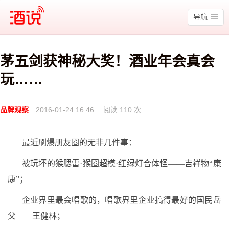
酒说
导航
茅五剑获神秘大奖！酒业年会真会
玩……
品牌观察
2016-01-24 16:46
阅读 110 次
最近刷爆朋友圈的无非几件事：
被玩坏的猴腮雷·猴圈超模·红绿灯合体怪——吉祥物“康
康”；
企业界里最会唱歌的，唱歌界里企业搞得最好的国民岳
父——王健林；