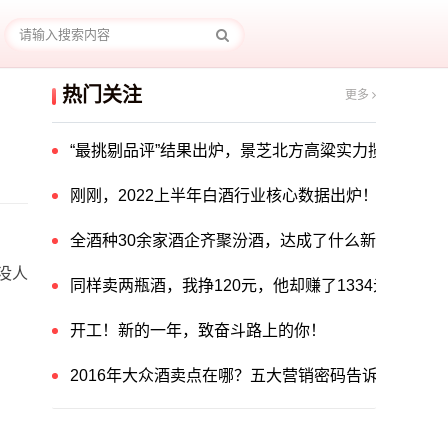
热门关注
更多
“最挑剔品评”结果出炉，景芝北方高粱实力揽获中国酒
刚刚，2022上半年白酒行业核心数据出炉！
全酒种30余家酒企齐聚汾酒，达成了什么新共识？
没人
同样卖两瓶酒，我挣120元，他却赚了1334元！他
开工！新的一年，致奋斗路上的你！
2016年大众酒卖点在哪？五大营销密码告诉你答案！