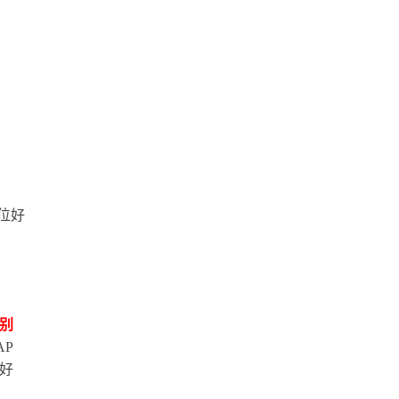
位好
别
P
好