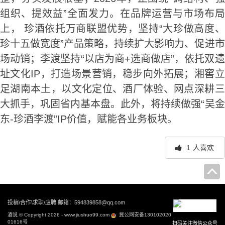
组织、提效益”全面发力。在品牌运营与市场布局
上， 珍酒依托万商联盟优势，坚持“大珍做高度、
珍十五做宽度”产品策略，持续扩大影响力、促进市
场动销；李渡坚持“以店为商+选商做店”，依托双遗
址文化IP，打造场景营销，稳步向外拓展；湘窖立
足湖南本土，以文化定位、酒厂体验、网点深耕三
大抓手，巩固省内基本盘。此外，将持续做强“吴金
东-珍酒李渡”IP价值，赋能各业务板块。
1
人喜欢
文
章
投稿\合作\求职\应聘 邮箱：594839858@qq.com
导
酒说 © Copyright 2026 - www.jiushuo99.com
冀公网安备130102020
航
01616号
扫码关注微信公众号