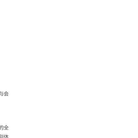
与会
的全
别体