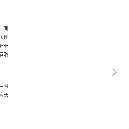
。同
伙伴
源于
酒融
中国
院长