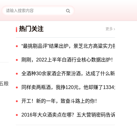
热门关注
更多
“最挑剔品评”结果出炉，景芝北方高粱实力揽获中国酒
刚刚，2022上半年白酒行业核心数据出炉！
全酒种30余家酒企齐聚汾酒，达成了什么新共识？
五粮
同样卖两瓶酒，我挣120元，他却赚了1334元！他
开工！新的一年，致奋斗路上的你！
2016年大众酒卖点在哪？五大营销密码告诉你答案！