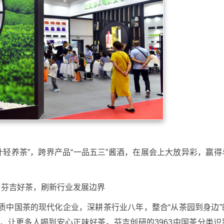
元叶轻养茶”，跨界产品“一品五三”酱酒，在展会上大放异彩，赢得
，芬吉好茶，刷新行业发展边界
质中国茶的现代化企业，深耕茶行业八年，整合“从茶园到身边”
，让更多人喝到安心正味好茶。芬吉创研的3963中国茶分类识