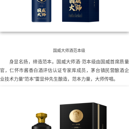
国威大师酒范本级
身显名扬，缔造范本。国威大师酒·范本级由国威首席质量
官，仁怀市酱香白酒评估认证专家库成员，茅台镇民营酿酒企
业技术力量“范本”雷显仲先生酿造，范本力量，大师传唱。