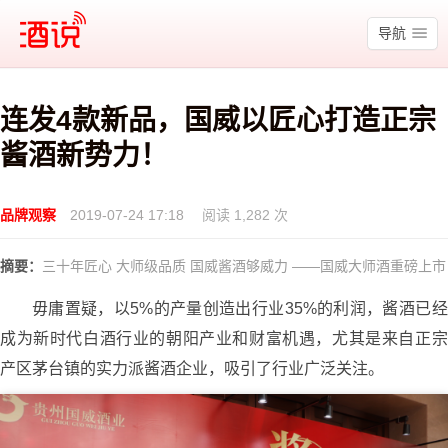
酒说
导航
连发4款新品，国威以匠心打造正宗
酱酒新势力！
品牌观察
2019-07-24 17:18
阅读 1,282 次
摘要：
三十年匠心 大师级品质 国威酱酒够威力 ——国威大师酒重磅上市
毋庸置疑，以5%的产量创造出行业35%的利润，酱酒已经
成为新时代白酒行业的朝阳产业和财富机遇，尤其是来自正宗
产区茅台镇的实力派酱酒企业，吸引了行业广泛关注。