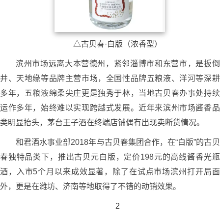
△古贝春·白版（浓香型）
滨州市场远离大本营德州，紧邻淄博市和东营市，是扳倒
井、天地缘等品牌主营市场，全国性品牌五粮液、洋河等深耕
多年，五粮液绵柔尖庄更是独秀于林，当地古贝春办事处持续
运作多年，始终难以实现跨越式发展。近年来滨州市场酱香品
类明显抬头，茅台王子酒在终端店铺偶有出现卖断货情况。
和君酒水事业部2018年与古贝春集团合作，在“白版”的古贝
春独特品类下，推出古贝元白版，定价198元的高线酱香光瓶
酒，入市5个月以来成效显著，除了在试点市场滨州打开局面
外，更是在潍坊、济南等地取得了不错的动销效果。
2