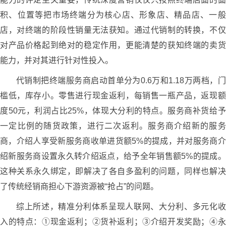
积、位置等把市场终端分为核心店、形象店、精品店、一般
店，对终端的阶段性销量无法获知。通过代销制的转换，不仅
对产品价格起到绝对的稳定作用，更能清楚的获知终端的卖货
能力，并对其进行针对性投入。
代销制把终端服务商启动首单分为0.6万和1.18万两档，门
槛低，库存小。零售进行现金返利，每销售一瓶产品，返现额
度50元，利润占比25%，体现大分利的特点。服务商补货给予
一定比例的随货政策，进行二次返利。服务商介绍新的服务
商，介绍人享受新服务商收单进货额5%的提成，并对服务商介
绍新服务商设置永久转介绍返点，给予全年销售额5%的提成。
这种关系永久绑定，即解决了各自多盈利的问题，同样也解决
了传统经销商担心下游资源被“抢占”的问题。
综上所述，精准分利体系呈现人联网、大分利、多元化收
入的特点：①现金返利；②货补返利；③介绍开发奖励；④永