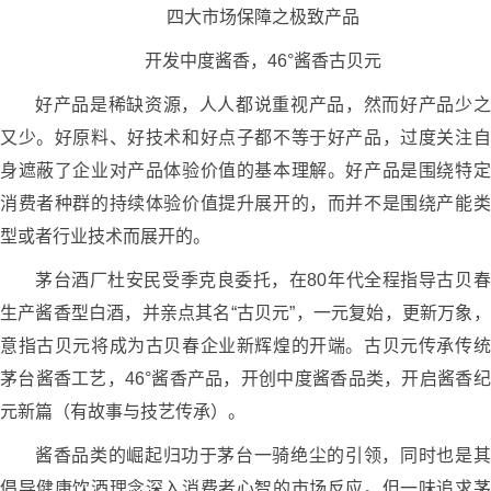
四大市场保障之极致产品
开发中度酱香，46°酱香古贝元
好产品是稀缺资源，人人都说重视产品，然而好产品少之
又少。好原料、好技术和好点子都不等于好产品，过度关注自
身遮蔽了企业对产品体验价值的基本理解。好产品是围绕特定
消费者种群的持续体验价值提升展开的，而并不是围绕产能类
型或者行业技术而展开的。
茅台酒厂杜安民受季克良委托，在80年代全程指导古贝春
生产酱香型白酒，并亲点其名“古贝元”，一元复始，更新万象，
意指古贝元将成为古贝春企业新辉煌的开端。古贝元传承传统
茅台酱香工艺，46°酱香产品，开创中度酱香品类，开启酱香纪
元新篇（有故事与技艺传承）。
酱香品类的崛起归功于茅台一骑绝尘的引领，同时也是其
倡导健康饮酒理念深入消费者心智的市场反应。但一味追求茅