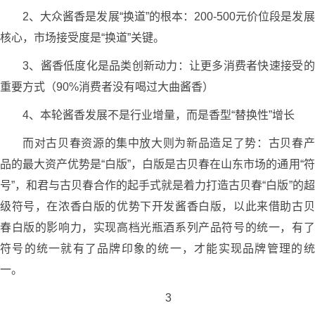
2、大众酱香是发展“换道”的根本：200-500元价位段是发展
核心，市场接受度是“换道”关键。
3、酱香低度化是品类创新动力：让更多消费者快速接受的
重要方式（90%消费者没有喝过大曲酱香）
4、本轮酱香发展不是行业增量，而是香型“替换性”增长
而对古贝春资源的集中放大则为新品造足了势：古贝春产
品的最大资产优势是“白版”，白版是古贝春在山东市场的通用“符
号”，和君与古贝春合作的起手式就是着力打造古贝春“白版”的超
级符号，在浓香白版的优势下开发酱香白版，以此来借助古贝
春白版的影响力，实现高档光瓶酒系列产品符号的统一，有了
符号的统一就有了品牌印象的统一，才能实现品牌管理的统
一。
3