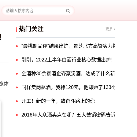
热门关注
更多
!
“最挑剔品评”结果出炉，景芝北方高粱实力揽获中国酒
刚刚，2022上半年白酒行业核心数据出炉！
全酒种30余家酒企齐聚汾酒，达成了什么新共识？
宽体
同样卖两瓶酒，我挣120元，他却赚了1334元！他
开工！新的一年，致奋斗路上的你！
2016年大众酒卖点在哪？五大营销密码告诉你答案！