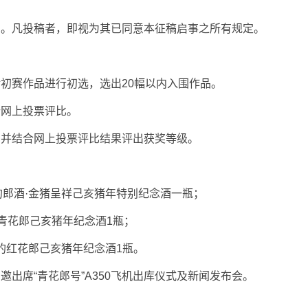
司。凡投稿者，即视为其已同意本征稿启事之所有规定。
初赛作品进行初选，选出20幅以内入围作品。
行网上投票评比。
，并结合网上投票评比结果评出获奖等级。
元的郎酒·金猪呈祥己亥猪
年特别纪念酒一瓶；
的青花郎己亥猪年纪念酒1
瓶；
8元的红花郎己亥猪年纪念酒
1瓶。
出席“青花郎号”A350飞机出库仪式及新闻发布会。