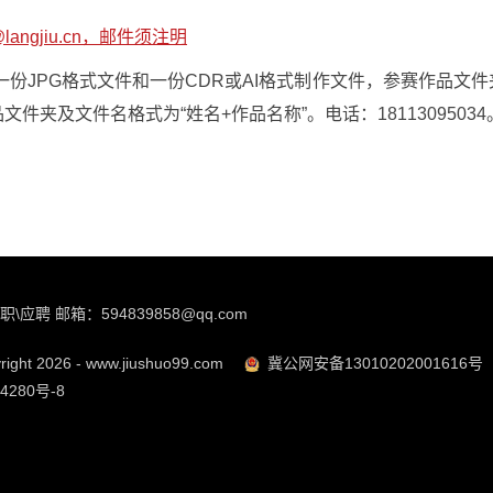
angjiu.cn，邮件须注明
份JPG格式文件和一份CDR或AI格式制作文件，参赛作品文件
件夹及文件名格式为“姓名+作品名称”。电话：18113095034
职\应聘 邮箱：594839858@qq.com
ight 2026 - www.jiushuo99.com
冀公网安备13010202001616号
4280号-8