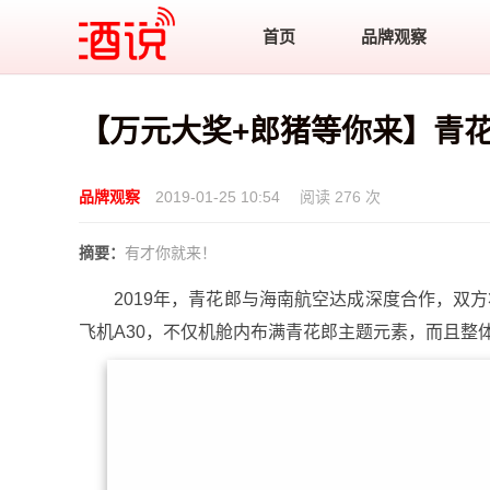
酒说
首页
品牌观察
【万元大奖+郎猪等你来】青花
品牌观察
2019-01-25 10:54
阅读 276 次
摘要：
有才你就来！
2019年，青花郎与
海南航空
达成深度合作，双方
飞机A3
0，不仅机舱内布满青花郎主题元素，而且整