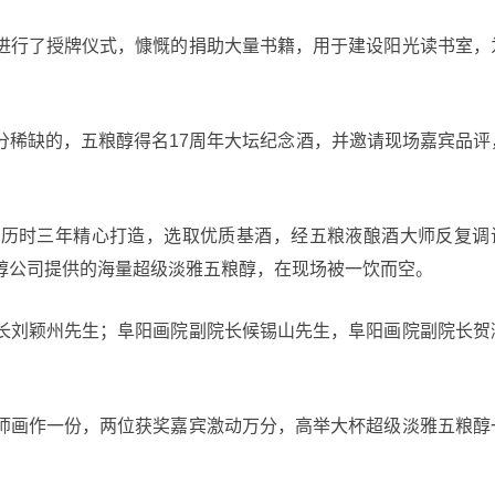
进行了授牌仪式，慷慨的捐助大量书籍，用于建设阳光读书室，
分稀缺的，五粮醇得名17周年大坛纪念酒，并邀请现场嘉宾品评
司历时三年精心打造，选取优质基酒，经五粮液酿酒大师反复调
醇公司提供的海量超级淡雅五粮醇，在现场被一饮而空。
长刘颖州先生；阜阳画院副院长候锡山先生，阜阳画院副院长贺
师画作一份，两位获奖嘉宾激动万分，高举大杯超级淡雅五粮醇