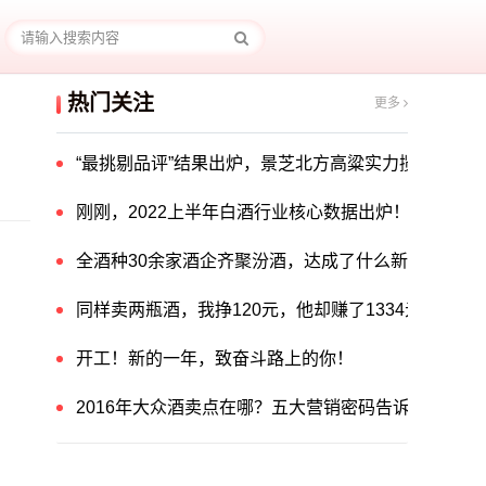
热门关注
更多
“最挑剔品评”结果出炉，景芝北方高粱实力揽获中国酒
刚刚，2022上半年白酒行业核心数据出炉！
全酒种30余家酒企齐聚汾酒，达成了什么新共识？
同样卖两瓶酒，我挣120元，他却赚了1334元！他
开工！新的一年，致奋斗路上的你！
2016年大众酒卖点在哪？五大营销密码告诉你答案！