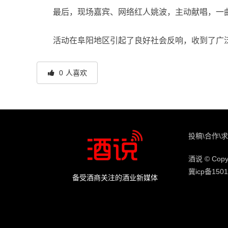
最后，现场嘉宾、网络红人姚波，主动献唱，一
活动在阜阳地区引起了良好社会反响，收到了广
0
人喜欢
投稿\合作\求
酒说 © Copyr
冀icp备1501
备受酒商关注的酒业新媒体