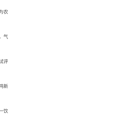
为农
，气
试评
鸿新
一饮