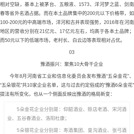
相对空缺，基本上被茅台、五粮液、1573、洋河梦之蓝、剑南
春等省外名酒占据。而在本土品牌集中的200元以下价格带，如
100-200元的中高端市场，洋河和古井表现强势，2016年在河南
地区的营收分别在21亿元、17亿元左右，均高于各本土品牌；
而50元以下的低端市场，老村长、白云边等表现相对占优。
03
豫酒振兴：聚焦10大骨干企业
今年8月河南省工业和信息化委员会发布豫酒“五朵金花”、
“五朵银花”共10家企业名单，这与过去约定俗成的“豫酒6朵金花”
提法有所变化，也从一个侧面反映出豫酒的格局新变：
5朵金花企业分别是：仰韶酒业、赊店老酒、宋河酒
业、五谷春酒业、洛阳杜康；
5朵银花企业分别是：寿酒集团、皇沟酒业、张弓酒