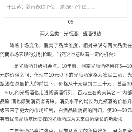
于江苏；剑南春10个亿，郎酒6~7个亿……
05
两大品类：光瓶酒、酱酒很热
随着市场变化，脱离了品牌维度，相对来说有两大品类在
河南市场表现的分别抢眼，当然这也意味着一定的机会：
一是光瓶酒升级机会点。10年前，河南光瓶酒停留在5—10
元的价档之间，但现在10元以下的光瓶酒定格为农民工酒，光
瓶酒在总量扩大的前提下，价格从十元窜到二三十元，甚至30
—50元的光瓶酒也走进畅销酒行列，百元左右的美其名曰“内部
品鉴”酒也颇受消费者青睐。消费水平的增长为光瓶酒的价格升
级带来了更大的市场红利，白酒品质消费的回归，使30—50元
有着优良品质基因支撑的光瓶酒成为未来白酒增长的新版块。
二是酱酒品类扩张点。目前从香型的角度出发，河南是全