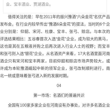
业、宝丰酒业、贾湖酒业。
值得关注的是：早在2011年的振兴豫酒“六朵金花”名优产品
发布会，在行业内较早传出“豫酒6朵金花”的提法，当时的6个企
业分别是：仰韶、宋河、杜康、宝丰、张弓、赊店。与本次的
评选结果相比：五谷春首次入选“金花”企业，成为较大的黑马，
这也是其在五粮液并购之后再次进入行业人士的视野；而宝丰
和张弓则入选“银花”企业。从名酒资产来看，17大名酒里面河南
酒企只有宋河和宝丰两家，目前仰韶和赊店市场声势较大，或
许成为本轮豫酒崛起中新的领军企业，张弓改制顺利进行，南
北一统或意味着张弓进入新的发展时期。
04
第一市场：名酒们的普遍共识
全国有100家多家企业在河南设有办事处，对许多名酒企业