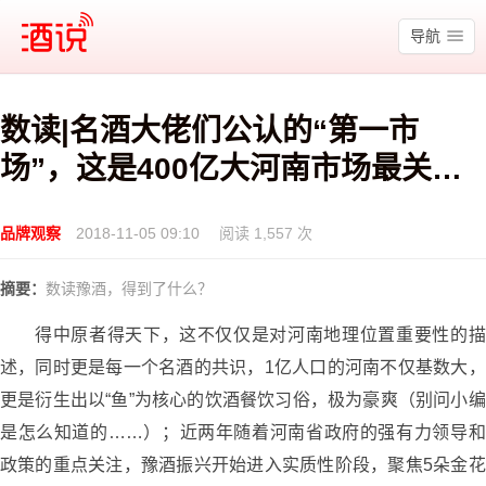
酒说
导航
数读|名酒大佬们公认的“第一市
场”，这是400亿大河南市场最关键
的几组数字……
品牌观察
2018-11-05 09:10
阅读 1,557 次
摘要：
数读豫酒，得到了什么？
得中原者得天下，这不仅仅是对河南地理位置重要性的描
述，同时更是每一个名酒的共识，1亿人口的河南不仅基数大，
更是衍生出以“鱼”为核心的饮酒餐饮习俗，极为豪爽（别问小编
是怎么知道的……）；近两年随着河南省政府的强有力领导和
政策的重点关注，豫酒振兴开始进入实质性阶段，聚焦5朵金花