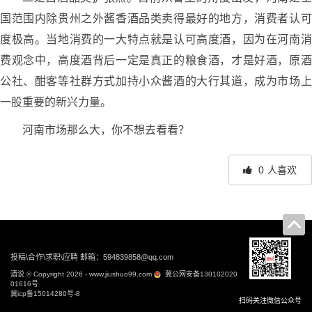
国范围内除贵州之外酱香酒品类卖得最好的地方，消费者认可
度极高。当地消费的一大特点就是认可高度酒，因为在河南消
费观念中，高度酒背后一定是真正的粮食酒，才是好酒，原酒
公社、酣客等社群方式加持小众酱酒的大行其道，成为市场上
一股重要的新兴力量。
河南市场那么大，你不想去看看？
0
人喜欢
文
章
导
投稿\合作\求职\应聘 邮箱：594839858@qq.com
航
酒说 © Copyright 2026 - www.jiushuo99.com
冀公网安备130102020
01616号
冀icp备15014280号-8
扫码关注微信公众号