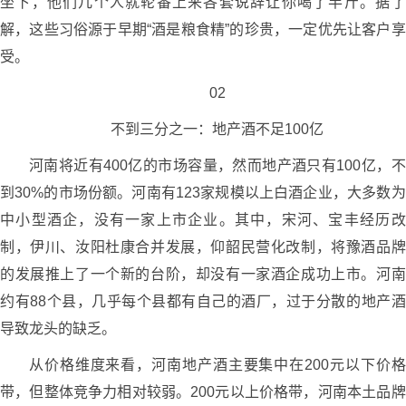
坐下，他们几个人就轮番上来各套说辞让你喝了半斤。据了
解，这些习俗源于早期“酒是粮食精”的珍贵，一定优先让客户享
受。
02
不到三分之一：地产酒不足100亿
河南将近有400亿的市场容量，然而地产酒只有100亿，不
到30%的市场份额。河南有123家规模以上白酒企业，大多数为
中小型酒企，没有一家上市企业。其中，宋河、宝丰经历改
制，伊川、汝阳杜康合并发展，仰韶民营化改制，将豫酒品牌
的发展推上了一个新的台阶，却没有一家酒企成功上市。河南
约有88个县，几乎每个县都有自己的酒厂，过于分散的地产酒
导致龙头的缺乏。
从价格维度来看，河南地产酒主要集中在200元以下价格
带，但整体竞争力相对较弱。200元以上价格带，河南本土品牌