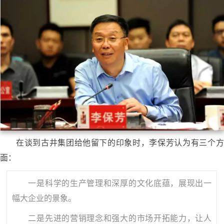
在谈到古井集团给他留下的印象时，李保芳认为有三个方
面：
一是科学的生产管理和深厚的文化底蕴，展现出一
幅大企业的景象。
二是先进的营销理念和强大的市场开拓能力，让人