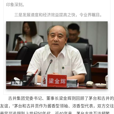
印象深刻。
三是发展速度和经济效益提高之快，令业界瞩目。
古井集团党委书记、董事长梁金辉则回顾了茅台和古井的
友谊，“茅台和古井贡作为酱香型领袖、浓香型代表，双方交往
最早可追朔到上世纪50年代。近40年来，茅台古井互访频繁，