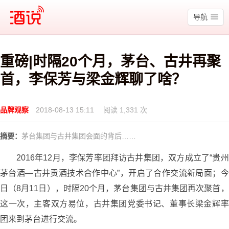
酒说
导航
重磅|时隔20个月，茅台、古井再聚
首，李保芳与梁金辉聊了啥？
品牌观察
2018-08-13 15:11
阅读 1,331 次
摘要：
茅台集团与古井集团会面的背后……
2016年12月，李保芳率团拜访古井集团，双方成立了“贵州
茅台酒—古井贡酒技术合作中心”，开启了合作交流新局面；今
日（8月11日），时隔20个月，茅台集团与古井集团再次聚首，
这一次，主客双方易位，古井集团党委书记、董事长梁金辉率
团来到茅台进行交流。