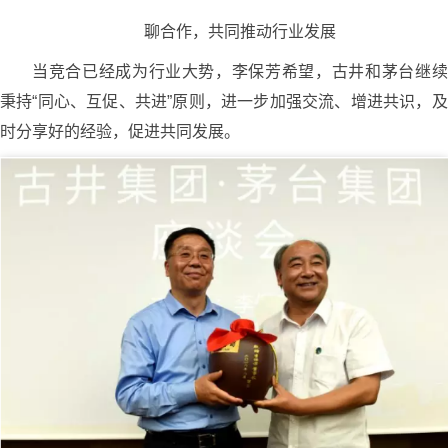
聊合作，共同推动行业发展
当竞合已经成为行业大势，李保芳希望，古井和茅台继续
秉持“同心、互促、共进”原则，进一步加强交流、增进共识，及
时分享好的经验，促进共同发展。