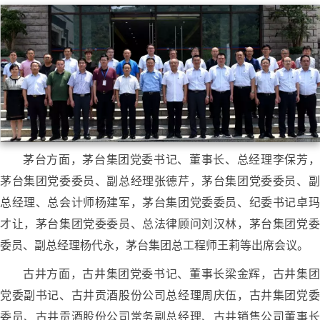
茅台方面，茅台集团党委书记、董事长、总经理李保芳，
茅台集团党委委员、副总经理张德芹，茅台集团党委委员、副
总经理、总会计师杨建军，茅台集团党委委员、纪委书记卓玛
才让，茅台集团党委委员、总法律顾问刘汉林，茅台集团党委
委员、副总经理杨代永，茅台集团总工程师王莉等出席会议。
古井方面，古井集团党委书记、董事长梁金辉，古井集团
党委副书记、古井贡酒股份公司总经理周庆伍，古井集团党委
委员、古井贡酒股份公司常务副总经理、古井销售公司董事长