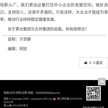
场那么广，我们更没必要打压中小企业的发展空间。做好自
己、支持别人，这是不矛盾的。只有这样，大企业才能成为表
率，推动行业持续稳定健康发展。
关于茅台集团与古井集团的会面，你有啥想法？
监制：于思静
编辑：阿姣
0
人喜欢
文
章
导
投稿\合作\求职\应聘 邮箱：594839858@qq.com
航
酒说 © Copyright 2026 - www.jiushuo99.com
冀公网安备130102020
01616号
冀icp备15014280号-8
扫码关注微信公众号