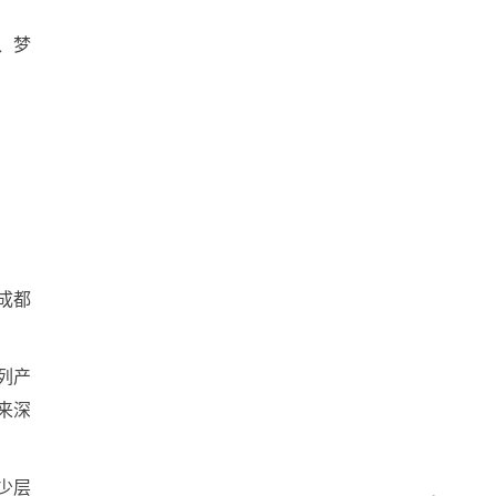
瓶、梦
成都
列产
来深
少层