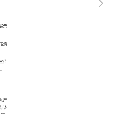
展示
路清
宣传
展。
。
相似产
有该