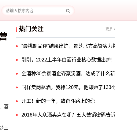
热门关注
更多
营
“最挑剔品评”结果出炉，景芝北方高粱实力揽获中国酒
刚刚，2022上半年白酒行业核心数据出炉！
全酒种30余家酒企齐聚汾酒，达成了什么新共识？
同样卖两瓶酒，我挣120元，他却赚了1334元！他
开工！新的一年，致奋斗路上的你！
、酒
2016年大众酒卖点在哪？五大营销密码告诉你答案！
梦三