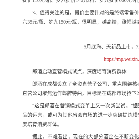
提价110元/箱、梦六提价140元/箱、梦九提价600元/箱
3、值得关注的是，提价主要针对的是终端零售价，单瓶
六35元/瓶、梦九150元/瓶，很明显，越高端，涨幅越
5月底海、天新品上市，
https://mp.weix
郎酒启动直营模式试点，深度培育消费群体
郎酒在成都设立了全资直营子公司，重点围绕核
直营公司聚焦运作郎牌特曲，目标是在成都市场抢下
“这是郎酒在营销模式变革上又一次新尝试。”
品的运营，或可为其他省会市场的进一步突破提炼模
度培育消费群体。
据此，不难看出，现在的大部分酒企在不断变