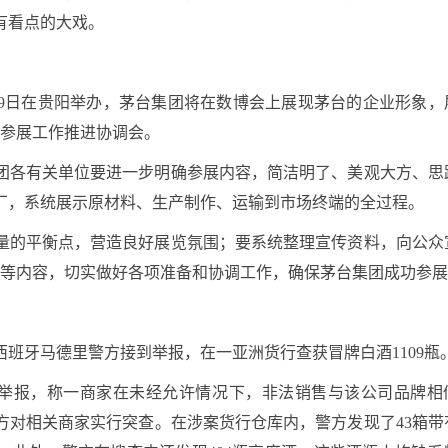
有看点的大戏。
至29日在贵阳举办，茅台集团将在数博会上展现茅台的企业形象，
会参展工作推进协调会。
团各有关单位要进一步明确参展内容，简洁明了、美观大方、思
厂，系统展示原材料、生产制作、运输到市场终端的全过程。
量的平衡点，营造良好展览氛围；要系统整理宣传资料，向公众
服务”等内容，切实做好各项准备和协调工作，确保茅台集团成功参
班牙马德里警方接到举报，在一亚洲货行查获冒牌白酒1109瓶
 Ltd公司举报，称一商家在未经允许情况下，非法销售与该公司品牌
方对相关商家实行突查。在涉案货行仓库内，警方发现了43箱带