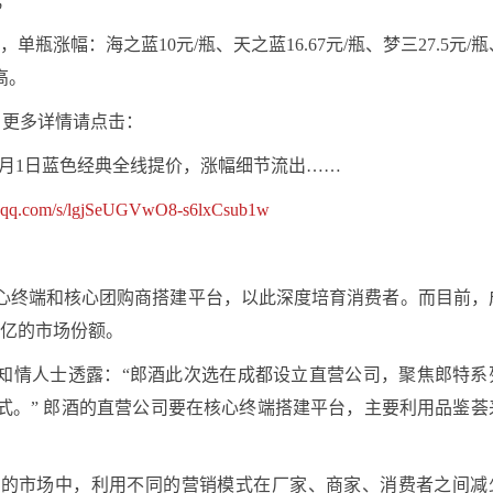
；
涨幅：海之蓝10元/瓶、天之蓝16.67元/瓶、梦三27.5元/
高。
更多详情请点击：
7月1日蓝色经典全线提价，涨幅细节流出……
in.qq.com/s/lgjSeUGVwO8-s6lxCsub1w
心终端和核心团购商搭建平台，以此深度培育消费者。而目前，
2亿的市场份额。
据知情人士透露：“郎酒此次选在成都设立直营公司，聚焦郎特系
式。” 郎酒的直营公司要在核心终端搭建平台，主要利用品鉴荟
化的市场中，利用不同的营销模式在厂家、商家、消费者之间减