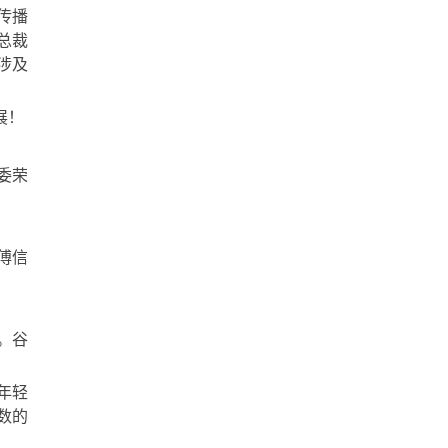
传播
总裁
涉及
展！
委荣
傅信
。谷
年轻
数的