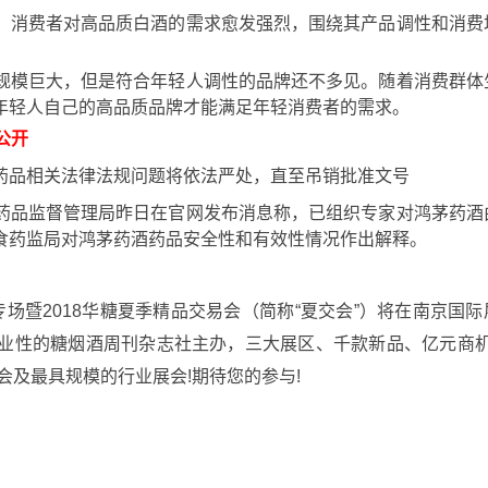
，消费者对高品质白酒的需求愈发强烈，围绕其产品调性和消费
规模巨大，但是符合年轻人调性的品牌还不多见。随着消费群体
年轻人自己的高品质品牌才能满足年轻消费者的需求。
公开
药品相关法律法规问题将依法严处，直至吊销批准文号
药品监督管理局昨日在官网发布消息称，已组织专家对鸿茅药酒
食药监局对鸿茅药酒药品安全性和有效性情况作出解释。
专场暨2018华糖夏季精品交易会（简称“夏交会”）将在南京国际
的糖烟酒周刊杂志社主办，三大展区、千款新品、亿元商机....
会及最具规模的行业展会!期待您的参与!