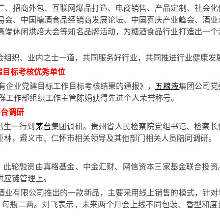
广、招商外包、互联网爆品打造、电商销售、产品定制、社会化
易会、中国糖酒食品经销商发展论坛、中国喜庆产业峰会、酒业
高端休闲烘焙大会等知名品牌活动，为糖酒食品行业打造出一个
。
会组织、业内之士一道，共同服务好行业，共同推进行业健康发
建目标考核优秀单位
国有企业党建目标工作目标考核结果的通报》，
五粮液
集团公司党
党群工作部组织工作主管陈娟获得先进个人荣誉称号。
茅台调研
迅生一行到
茅台
集团调研。贵州省人民检察院党组书记、检察长
亚林，遵义市、仁怀市相关领导及其他部门相关人员陪同调研。
轮融资，此轮融资由真格基金、中金汇财、网信资本三家基金联合投资
供应链管理上。
酒业有限公司推出的一款新品，主要采用线上销售的模式，针对
盒，每瓶二两。刘飞表示，未来两个月会上线不同包装、香型和度