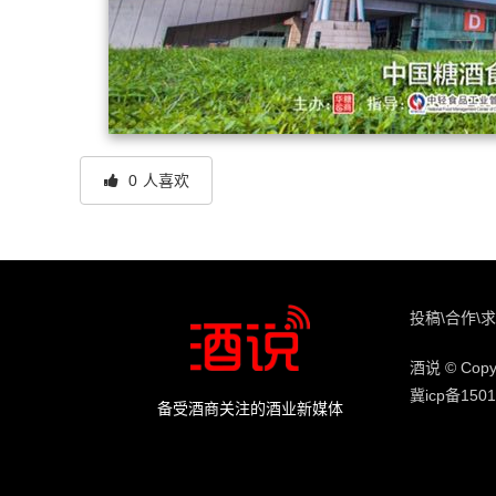
0
人喜欢
投稿\合作\求
酒说 © Copyr
冀icp备1501
备受酒商关注的酒业新媒体