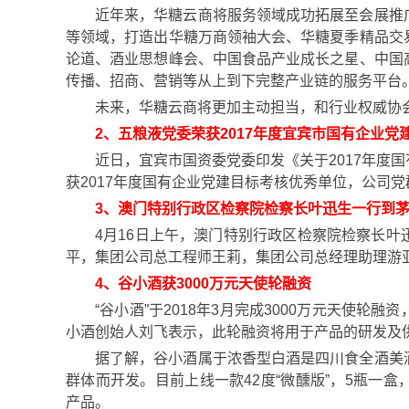
近年来，华糖云商将服务领域成功拓展至会展推
等领域，打造出华糖万商领袖大会、华糖夏季精品交
论道、酒业思想峰会、中国食品产业成长之星、中国
传播、招商、营销等从上到下完整产业链的服务平台
未来，华糖云商将更加主动担当，和行业权威协
2
、
五
粮液
党委荣获2017年度宜宾市国有企业党
近日，宜宾市国资委党委印发《关于2017年度
获2017年度国有企业党建目标考核优秀单位，公司
3、澳门特别行政区检察院检察长叶迅生一行到
4月16日上午，澳门特别行政区检察院检察长叶
平，集团公司总工程师王莉，集团公司总经理助理游
4、
谷小酒获3000万元天使轮融资
“谷小酒”于2018年3月完成3000万元天使
小酒创始人刘飞表示，此轮融资将用于产品的研发及
据了解，谷小酒属于浓香型白酒是四川食全酒美
群体而开发。目前上线一款42度“微醺版”，5瓶一
产品。