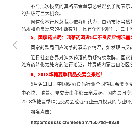
参与此次投资的真格基金董事总经理张子陶表示
的升级有巨大机会。
网信资本行政总裁黄依群则认为：白酒市场虽然
品质和消费需求的不断提升，具有个性化特征、属于
5、国家药监局：鸿茅药酒近5年不良反应情况需
国家药监局回应鸿茅药酒监管情况，如发现违反
近日社会各界对鸿茅药酒的质疑持续发酵。国家
处方药转化为处方药进行论证，并责成内蒙古自治区
6
、2018华糖夏季精品交易会来啦！
5月9-11日，中国糖酒食品行业全国性展会夏季
中心拉开唯幕。夏交会由华糖云商发起，国内最具专业性
2018华糖夏季精品交易会成就行业最具权威的专业峰
报名点击：
http://foodszs.cn/meet/bm/450?tid=8828