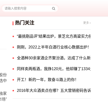
热门关注
更多
“最挑剔品评”结果出炉，景芝北方高粱实力揽获中国酒
刚刚，2022上半年白酒行业核心数据出炉！
全酒种30余家酒企齐聚汾酒，达成了什么新共识？
同样卖两瓶酒，我挣120元，他却赚了1334元！他
股份
开工！新的一年，致奋斗路上的你！
选中
2016年大众酒卖点在哪？五大营销密码告诉你答案！
独家
场”