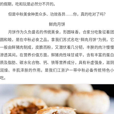
的假期，吃和玩是必然分不开的。
但是中秋美食种类众多、功效各异……你，真的吃对了吗？
鲜肉月饼
月饼作为久负盛名的传统美食，形圆味香，合家分吃象征着团
圆和睦，是在中秋必食之品。拿我们苏式名吃“鲜肉月饼”为例，它
一般由鲜猪肉制成，皮脆而粉，又潜伏着几分韧，丰腴的肉汁慢慢
渗透其间。在营养价值方面，鲜猪肉性味甘咸平，含有丰富的蛋白
质及脂肪、碳水化合物、钙、铁等营养成分，具有补虚强身，滋阴
润燥、丰肌泽肤的作用。是我们江浙沪一带中秋必备传统特色小
吃。