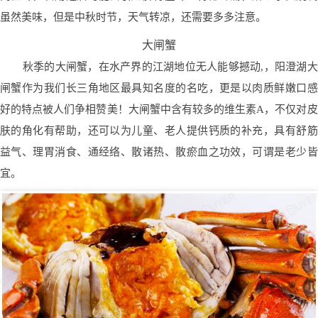
虽然美味，但是中秋时节，天气转凉，还需要多多注意。
大闸蟹
秋季的大闸蟹，在水产界的江湖地位无人能够撼动,，阳澄湖大
闸蟹作为我们长三角地区最具知名度的名吃，更是以肉质鲜嫩口感
好的特点被人们争相赞美！大闸蟹中含有较多的维生素A，不仅对皮
肤的角化有帮助，还可以为儿童、老人提供钙质的补充，具有舒筋
益气、理胃消食、通经络、散诸热、散瘀血之功效，可谓是老少皆
宜。