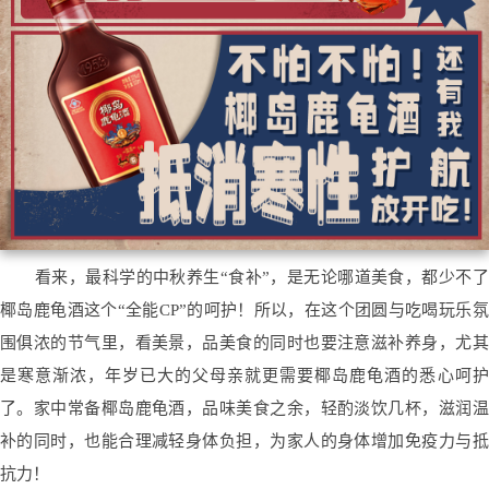
看来，最科学的中秋养生“食补”，是无论哪道美食，都少不了
椰岛鹿龟酒这个“全能CP”的呵护！所以，在这个团圆与吃喝玩乐氛
围俱浓的节气里，看美景，品美食的同时也要注意滋补养身，尤其
是寒意渐浓，年岁已大的父母亲就更需要椰岛鹿龟酒的悉心呵护
了。家中常备椰岛鹿龟酒，品味美食之余，轻酌淡饮几杯，滋润温
补的同时，也能合理减轻身体负担，为家人的身体增加免疫力与抵
抗力！