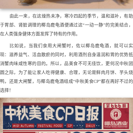
由此一来，在这燥热未净，寒冷四起的季节，温和滋补，有助
于胃部、肾脏调理的椰岛鹿龟酒便通过这“一动一静”的完美结合，
在人类强身健体方面发挥了特有的作用。
比如说，当我们食用大闸蟹时，佐以椰岛鹿龟酒，就可以实
现：滋养益气、活血散瘀的同时，利用酒剂自身温润和胃的优势抵
消蟹肉味咸性寒的目的。所以，品美食不可无佳饮，更何况中秋团
圆之际，为了能让家人吃得健康、合理，无论是鲜肉月饼、芋头烧
鸭，还是大闸蟹，与椰岛鹿龟酒组成“中秋美食CP”都在再好不过的
选择！