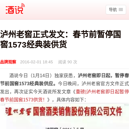
酒说
导航
泸州老窖正式发文：春节前暂停国
窖1573经典装供货
品牌观察
2016-02-01 18:45
阅读 90 次
酒说今日（1月14日）独家获悉，
泸州老窖即日起，暂停春
节前国窖1573经典装供应。
今日晚间，泸州老窖官方文件正式
发出，再次证实今天酒说所发文章《
重磅|泸州老窖即日起暂停
春节前国窖1573供货！
》，具体内容如下：