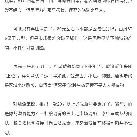
瓶酒，如泸州老窖圆二曲、洋河普曲等，老名酒方面尽管做得有点
漫不经心，但品牌力在那里摆着，瘦死的骆驼比马大；
20
37
可能只有再往高走了，
元左右基本都是区域性品牌
，西凤
5
属于典型，但是市场很难突破区域性，这是凤香壁垒下独特的产
物，不具有可复制性。
30
N
再高一些
元以上，
红星蓝瓶培育了
多年了，玻汾近年来刚
“上位”，洋河蓝优命运同样如此，就连古井小坛、仰韶原酒也走的
是区域小众路线，向河南“酒窝子”这种生态环境不是人人都有的。
20
对酒企来说
，推出一款
元以上的光瓶酒要想好了，哪些方面
是你的溢价能力？一担粮既有的黑土地市场网络、李红军成熟的团
队、粮食酒概念嫁接时尚白酒元素，来势汹汹目前终端动销并不理
想。