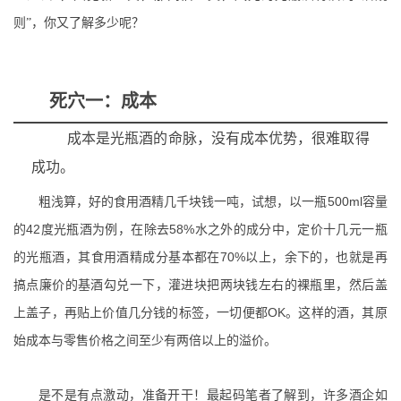
则”，你又了解多少呢？
死穴一：成本
成本是光瓶酒的命脉，没有成本优势，很难取得
成功。
500ml
粗浅算，好的食用酒精几千块钱一吨，试想，以一瓶
容量
42
58%
的
度光瓶酒为例，在除去
水之外的成分中，定价十几元一瓶
70%
的光瓶酒，其食用酒精成分基本都在
以上，余下的，也就是再
搞点廉价的基酒勾兑一下，灌进块把两块钱左右的裸瓶里，然后盖
OK
上盖子，再贴上价值几分钱的标签，一切便都
。这样的酒，其原
始成本与零售价格之间至少有两倍以上的溢价。
是不是有点激动，准备开干！最起码笔者了解到，许多酒企如