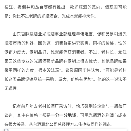
枝江、扳倒井和丛台等都有推出一款光瓶酒的意向，
但现实可能
是：你比不过老牌的光瓶酒企，光成本就能拖垮你。
山东百脉泉酒业光瓶酒事业部经理毕伟坦言：
促销品是引爆光
瓶酒市场的利器
，因为这一消费群更讲究实惠，同样的价格，谁的
促销力度大，促销品好，谁就能俘获消费者。不过，老村长、龙江
家园这些专业的光瓶酒强势品牌在促销上很占优势，其他品牌如果
采用同样的力度，根本没法玩”。谈及原因毕伟认为，
“
可能是老村
长这类品牌促销品统一采购，量大，价格有优势”
。他的这一说法不
无道理。
记者前几年去老村长酒厂采访时，恰巧碰到该企业与一瓶盖厂
谈判，其中在价格上都是
一分一分地谈
，可见光瓶酒的利润与成本
有很大关系。丛台酒冀北公司总经理方志伟也持同样的观点。