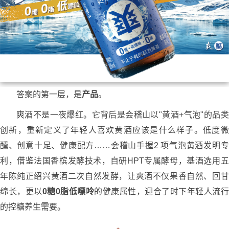
答案的第一层，是
产品
。
爽酒不是一夜爆红。它背后是会稽山以"黄酒+气泡"的品类
创新，重新定义了年轻人喜欢黄酒应该是什么样子。低度微
醺、创意十足、健康配方……会稽山手握2 项气泡黄酒发明专
利，借鉴法国香槟发酵技术，自研HPT专属酵母，基酒选用五
年陈纯正绍兴黄酒二次自然发酵，让爽酒不仅果香自然、回甘
绵长，更以
0糖0脂低嘌呤
的健康属性，迎合了时下年轻人流行
的控糖养生需要。