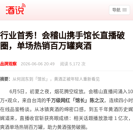
酒说
导航
行业首秀！会稽山携手馆长直播破
圈，单场热销百万罐爽酒
品牌观察
2026-06-06 20:49
阅读 5,172 次
摘要：
从何润东到「馆长」，黄酒正被年轻人重新看见
6月5日，初夏之夜，烟花腾空绽放。会稽山直播间涌入10
万+观众，来自台湾的
千万级网红「馆长」陈之汉
，连续四小时
在线品鉴畅谈。从冰镇爽酒的绵密口感，到五千年黄酒历史娓
娓道来，直播收官斩获亮眼成绩：相关话题播放激增 1 亿次，
爽酒单场热销百万罐，助力黄酒强势破圈。