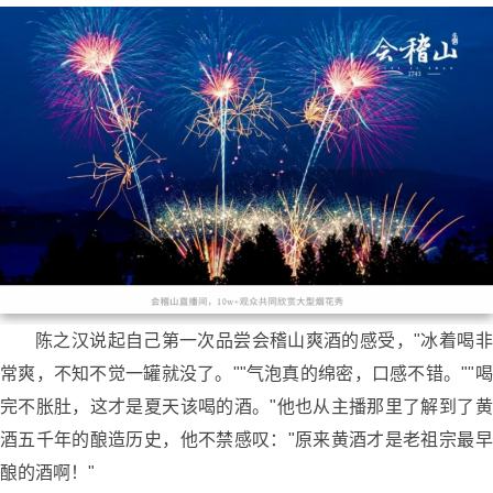
陈之汉说起自己第一次品尝会稽山爽酒的感受，"冰着喝非
常爽，不知不觉一罐就没了。""气泡真的绵密，口感不错。""喝
完不胀肚，这才是夏天该喝的酒。"他也从主播那里了解到了黄
酒五千年的酿造历史，他不禁感叹："原来黄酒才是老祖宗最早
酿的酒啊！"