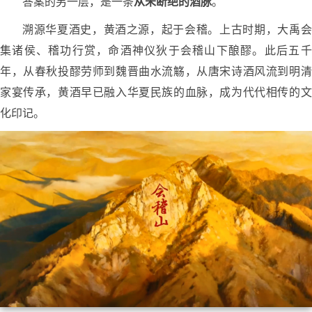
答案的另一层，是一条
从
未断绝的酒脉
。
溯源华夏酒史，黄酒之源，起于会稽。上古时期，大禹会
集诸侯、稽功行赏，命酒神仪狄于会稽山下酿醪。此后五千
年，从春秋投醪劳师到魏晋曲水流觞，从唐宋诗酒风流到明清
家宴传承，黄酒早已融入华夏民族的血脉，成为代代相传的文
化印记。