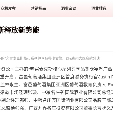
商机发布
营销指南
酒业杂谈
酒业精选
斯释放新势能
办的“奔富麦克斯核心系列尊享品鉴晚宴暨广西&贵州大区启航盛典”
投资公司主办的“奔富麦克斯核心系列尊享品鉴晚宴暨广西
启，富邑葡萄酒集团亚洲区首席财务执行官Justin Pip
林永生、富邑葡萄酒集团亚洲区葡萄酒教育负责人 Emil
战略客户渠道市场经理张璇、中粮名庄荟国际酒业有限公司总经
心副总经理郭强、中粮名庄荟国际酒业有限公司品牌三部
区总监杨强强、广西九界名庄投资有限公司董事长曹抚义