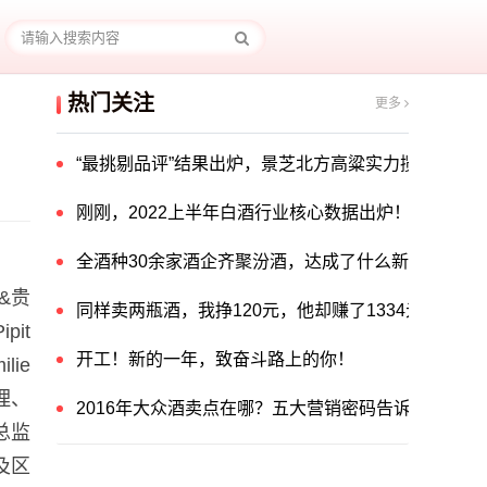
热门关注
更多
“最挑剔品评”结果出炉，景芝北方高粱实力揽获中国酒
刚刚，2022上半年白酒行业核心数据出炉！
全酒种30余家酒企齐聚汾酒，达成了什么新共识？
&贵
同样卖两瓶酒，我挣120元，他却赚了1334元！他
it
开工！新的一年，致奋斗路上的你！
ie
理、
2016年大众酒卖点在哪？五大营销密码告诉你答案！
总监
及区