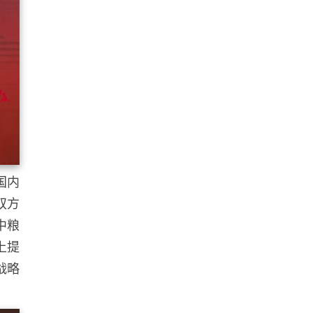
国内
双方
中粮
上提
战略