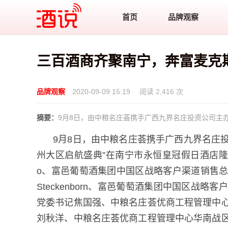
酒说
首页
品牌观察
三百酒商齐聚南宁，奔富麦克
品牌观察
2020-09-09 15:19
阅读 2,416 次
摘要：
9月8日，由中粮名庄荟携手广西九界名庄投资公司主
9月8日，由中粮名庄荟携手广西九界名庄
州大区启航盛典”在南宁市永恒皇冠假日酒店隆重开
o、富邑葡萄酒集团中国区战略客户渠道销售总监
Steckenborn、富邑葡萄酒集团中国区
党委书记焦国强、中粮名庄荟优商工程管理中
刘秋洋、中粮名庄荟优商工程管理中心华南战