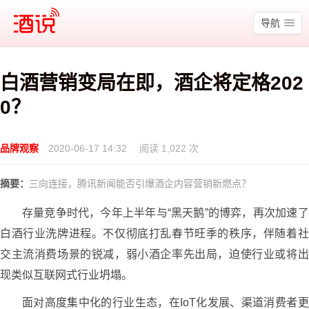
酒说
导航
白酒营销变局在即，酒企将定格202
0？
品牌观察
2020-06-17 14:32
阅读 1,022 次
摘要：
三向连接，腾讯新闻能否引爆酒企内容营销新燃点？
存量竞争时代，今年上半年与“黑天鹅”的博弈，再次加速了
白酒行业洗牌进程。不仅彻底打乱春节旺季的秩序，伴随着社
交主流消费场景的锐减，弱小酒企率先出局，迫使行业或将出
现类似互联网式行业坍塌。
面对高度集中化的行业生态，在IoT化发展、渠道消费者更