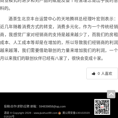
商业模式的进步和对产品的赋能及整个经营理念是出乎我的意
料的。
酒茶生北京丰台运营中心的天地腾祥总经理叶宏则表示：
近几年随着消费方式的转变，消费多元化，作为一个传统经销
商，我感觉厂家对经销商的支持是越来越少了，而我们的房租
成本、人工成本等却是在增加的，所以导致我们经销商的利润
越来越薄，我们需要借助联创的力量来增加我们的利润，一个
月以来我们的联创伙伴已经有八家了，很快会变成十家。
0
人喜欢
文
章
导
投稿\合作\求职\应聘 邮箱：594839858@qq.com
航
酒说 © Copyright 2026 - www.jiushuo99.com
冀公网安备130102020
01616号