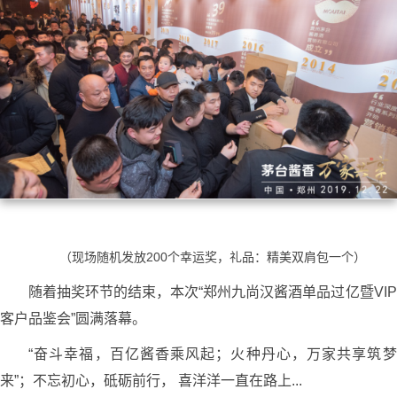
（现场随机发放200个幸运奖，礼品：精美双肩包一个）
随着抽奖环节的结束，本次“郑州九尚汉酱酒单品过亿暨VIP
客户品鉴会”圆满落幕。
“奋斗幸福，百亿酱香乘风起；火种丹心，万家共享筑梦
来”；不忘初心，砥砺前行， 喜洋洋一直在路上...