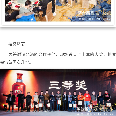
抽奖环节
为答谢汉酱酒的合作伙伴，现场设置了丰富的大奖，将宴
会气氛再次升华。