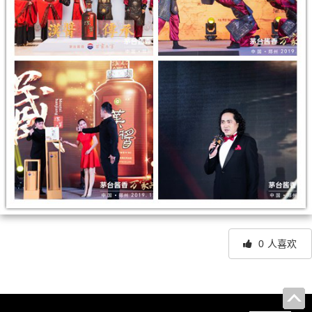
0
人喜欢
文
章