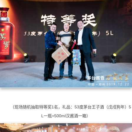
（现场随机抽取特等奖1名，礼品：53度茅台王子酒（戊戌狗年）5
L一瓶+500ml汉酱酒一箱）