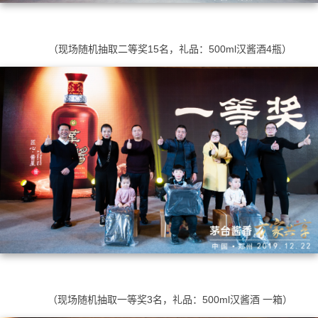
（现场随机抽取二等奖15名，礼品：500ml汉酱酒4瓶）
（现场随机抽取一等奖3名，礼品：500ml汉酱酒 一箱）