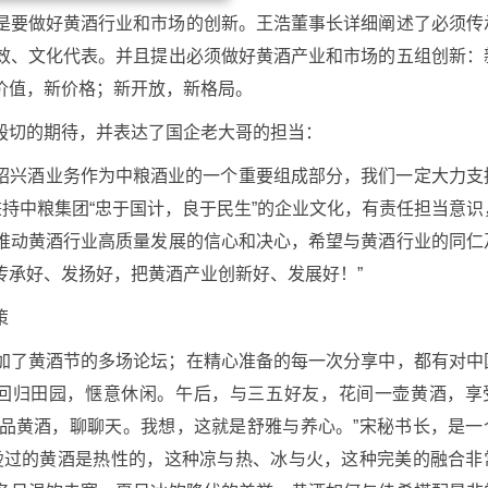
是要做好黄酒行业和市场的创新。王浩董事长详细阐述了必须传
效、文化代表。并且提出必须做好黄酒产业和市场的五组创新：
价值，新价格；新开放，新格局。
殷切的期待，并表达了国企老大哥的担当：
。绍兴酒业务作为中粮酒业的一个重要组成部分，我们一定大力支
秉持中粮集团“忠于国计，良于民生”的企业文化，有责任担当意识
推动黄酒行业高质量发展的信心和决心，希望与黄酒行业的同仁
传承好、发扬好，把黄酒产业创新好、发展好！”
策
加了黄酒节的多场论坛；在精心准备的每一次分享中，都有对中
，回归田园，惬意休闲。午后，与三五好友，花间一壶黄酒，享
品黄酒，聊聊天。我想，这就是舒雅与养心。”宋秘书长，是一
烫过的黄酒是热性的，这种凉与热、冰与火，这种完美的融合非