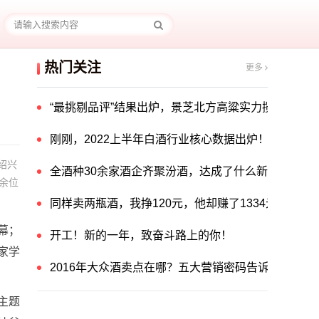
热门关注
更多
“最挑剔品评”结果出炉，景芝北方高粱实力揽获中国酒
刚刚，2022上半年白酒行业核心数据出炉！
绍兴
全酒种30余家酒企齐聚汾酒，达成了什么新共识？
余位
同样卖两瓶酒，我挣120元，他却赚了1334元！他
幕；
开工！新的一年，致奋斗路上的你！
家学
2016年大众酒卖点在哪？五大营销密码告诉你答案！
主题