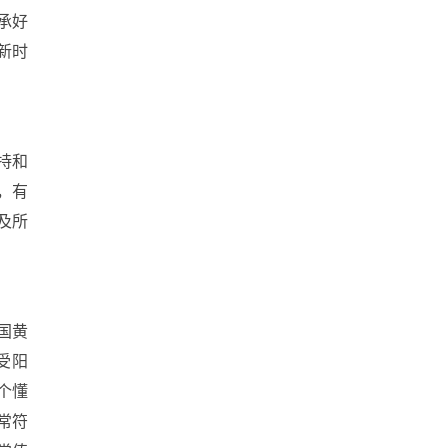
承好
新时
持和
，有
及所
国黄
受阳
个懂
常符