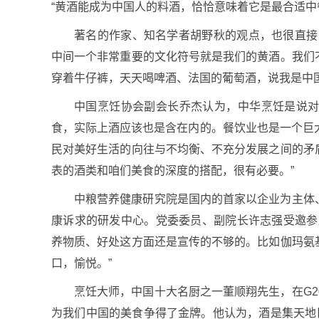
“黄酒能成为中国人的料酒，恰恰意味着它是最合适中
著名的作家、知名学者胡野秋的观点，也很直接
中间一个非常重要的文化符号就是我们的黄酒。我们
穿着牛仔裤，天天喝啤酒、法国的葡萄酒，说我是中国
中国烹饪协会副会长乔杰认为，中华烹饪是说
食，实际上酒应该也是含在内的。餐饮业也是一个巨大的
民对美好生活的向往与不均衡、不充分发展之间的矛
表的酒类和咱们美食的深度的搭配，很有必要。”
中粮营养健康研究院是国内的首家以企业为主体
康诉求的研发中心。党委委员、副院长许志强受邀参
养物质、好处这方面还是宣传的不够的。比如伽玛氨
口，愉悦。”
烹饪大师，中国十大名厨之一董顺翔先生，在G2
为我们中国的美食争得了金牌。他认为，酒是集天地