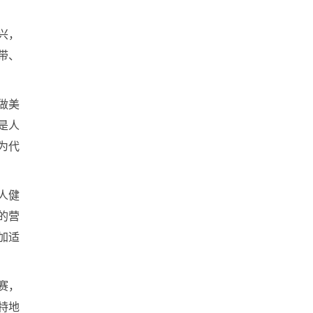
兴，
带、
做美
是人
为代
人健
的营
加适
赛，
特地