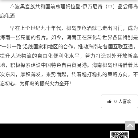
△波黑塞族共和国前总理姆拉登·伊万尼奇（中）品尝椰岛
鹿龟酒
早在上个世纪九十年代，椰岛鹿龟酒就已走出国门，成为
海南一张亮丽的名片。如今，海南正在深化与世界各国特别是
“一带一路”沿线国家和地区的合作，推动海南与各国互联互通，
提升人流物流的自由化便利化水平，努力打造对外开放新高
地，积极探索建设中国特色自由贸易港。海南椰岛也将借着此
次东风，厚积薄发，乘势而起，凭着稳打稳扎的策略方向，不
忘初心，为椰岛的振兴火力全开！
0
人喜欢
文
章