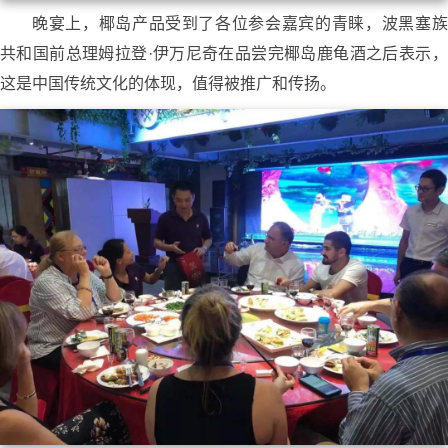
晚宴上，椰岛产品受到了各位参会嘉宾的青睐，波黑塞族
共和国前总理姆拉登·伊万尼奇在品尝完椰岛鹿龟酒之后表示，
这是中国传统文化的体现，值得被推广和传扬。