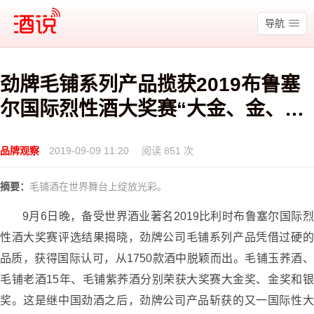
酒说
导航
劲牌毛铺系列产品揽获2019布鲁塞
尔国际烈性酒大奖赛“大金、金、
银”三项大奖
品牌观察
2019-09-09 11:20
阅读 851 次
摘要：
毛铺酒在世界舞台上绽放光彩。
9月6日晚，备受世界酒业著名2019比利时布鲁塞尔国际烈
性酒大奖赛评选结果揭晓，劲牌公司毛铺系列产品凭借过硬的
品质，获得国际认可，从1750款酒中脱颖而出。毛铺玉荞酒、
毛铺老酒15年、毛铺紫荞酒分别荣获大奖赛大金奖、金奖和银
奖。这是继中国劲酒之后，劲牌公司产品斩获的又一国际性大