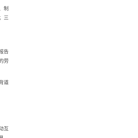
、制
；三
报告
的劳
背道
动互
具，