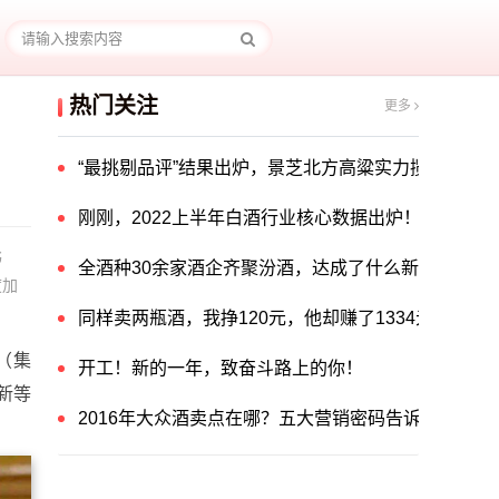
热门关注
更多
“最挑剔品评”结果出炉，景芝北方高粱实力揽获中国酒
刚刚，2022上半年白酒行业核心数据出炉！
书
全酒种30余家酒企齐聚汾酒，达成了什么新共识？
度加
同样卖两瓶酒，我挣120元，他却赚了1334元！他
（集
开工！新的一年，致奋斗路上的你！
新等
2016年大众酒卖点在哪？五大营销密码告诉你答案！