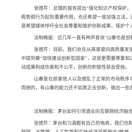
张德芹：总理的报告提出“强化知识产权保护
假售假行为起到重要作用，也还希望一是加强立法，
是希望媒体呼吁全社会尊重和维护创新成果，保护个
法制晚报：近几年一直有种声音说“山寨也是创
张德芹：目前，我们处在从高速度向高质量发
中提到要“加快建设创新型国家”，这就更需要尊重
动成果构成伤害和不公平，创新的积极性就会受挫。
山寨是在损害他人以及搅乱了正常的市场秩序
而驰的，有山寨的能力还不如真正去创新，做出一些
法制晚报：茅台如何引领酒业向互联网经济融
张德芹：茅台和习酒都有自己的电商，我们也
联网、大数据、人工智能和实体经济深度融合”精神