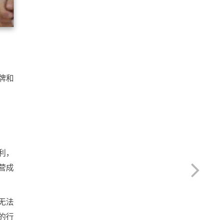
牌和
利，
营成
无法
的行