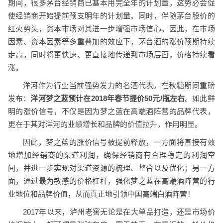
期间，很多茅台经销商已基本用完全年的计划量，这势必会促
使经销商开始提前预支明年的计划量。同时，伴随茅台股价的
红火势头，资本市场对其进一步增强市场信心。因此，
在市场
因素、资本因素等多重叠加的效应下，茅台酒的涨价预期持续
走高，同时将更快速、更直接地传递到市场层面，价格持续看
涨。
洋河作为行业当前强势发力的名酒代表，在秋糖期间重磅
发布：
洋河梦之蓝预计在2018年春节提价50元/瓶左右
。如此鲜
明的涨价信号，不仅是因为梦之蓝在高端酒阵营的品牌代表，
更在于其对洋河的业绩增长和品牌的价值拉升，作用明显。
因此，梦之蓝的涨价信号被提前释放，
一方面将直接有效
地增加经销商的渠道利润，确保经销商有合理稳定的利润空
间，并进一步实现对渠道资源的梳理、整合以及优化；另一方
面，通过最为敏感的价格杠杆，强化梦之蓝在高端酒阵营的行
业地位和品牌价值，从而真正地引领中国高端白酒阵营
！
2017年以来，泸州老窖无论是在大单品打造，还是市场价