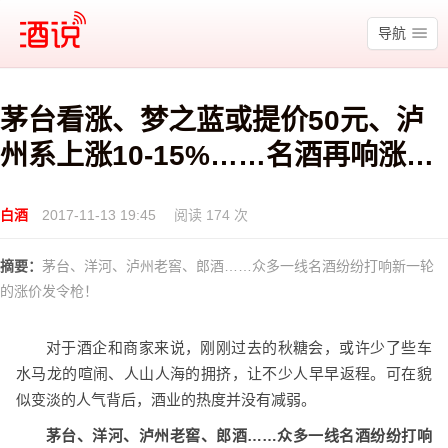
酒说
导航
茅台看涨、梦之蓝或提价50元、泸
州系上涨10-15%……名酒再响涨价
发令枪！
白酒
2017-11-13 19:45
阅读 174 次
摘要：
茅台、洋河、泸州老窖、郎酒……众多一线名酒纷纷打响新一轮
的涨价发令枪！
对于酒企和商家来说，刚刚过去的秋糖会，或许少了些车
水马龙的喧闹、人山人海的拥挤，让不少人早早返程。可在貌
似变淡的人气背后，酒业的热度并没有减弱。
茅台、洋河、泸州老窖、郎酒……众多一线名酒纷纷打响