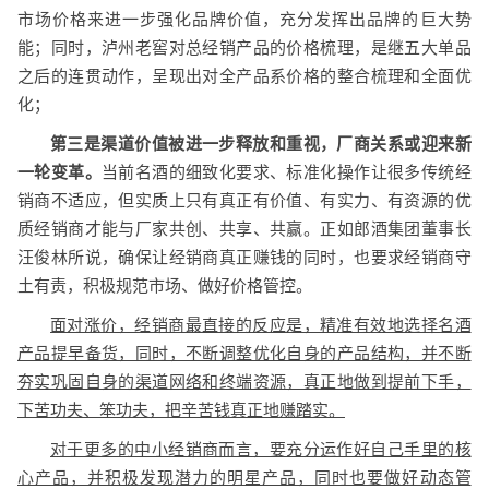
市场价格来进一步强化品牌价值，充分发挥出品牌的巨大势
能；同时，泸州老窖对总经销产品的价格梳理，是继五大单品
之后的连贯动作，呈现出对全产品系价格的整合梳理和全面优
化；
第三是渠道价值被进一步释放和重视，厂商关系或迎来新
一轮变革。
当前名酒的细致化要求、标准化操作让很多传统经
销商不适应，但实质上只有真正有价值、有实力、有资源的优
质经销商才能与厂家共创、共享、共赢。正如郎酒集团董事长
汪俊林所说，确保让经销商真正赚钱的同时，也要求经销商守
土有责，积极规范市场、做好价格管控。
面对涨价，经销商最直接的反应是，精准有效地选择名酒
产品提早备货，同时，不断调整优化自身的产品结构，并不断
夯实巩固自身的渠道网络和终端资源，真正地做到提前下手，
下苦功夫、笨功夫，把辛苦钱真正地赚踏实。
对于更多的中小经销商而言，要充分运作好自己手里的核
心产品，并积极发现潜力的明星产品，同时也要做好动态管