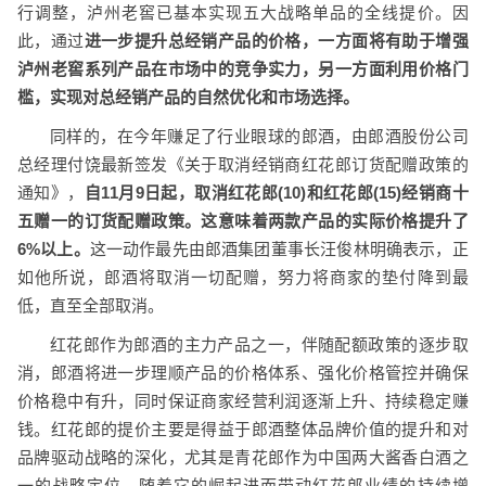
行调整，泸州老窖已基本实现五大战略单品的全线提价。因
此，通过
进一步提升总经销产品的价格，一方面将有助于增强
泸州老窖系列产品在市场中的竞争实力，另一方面利用价格门
槛，实现对总经销产品的自然优化和市场选择。
同样的，在今年赚足了行业眼球的郎酒，由郎酒股份公司
总经理付饶最新签发《关于取消经销商红花郎订货配赠政策的
通知》，
自
11月9日起
，
取消红花郎(10)和红花郎(15)经销商十
五赠一的订货配赠政策。
这
意味着两款产品
的实际价格提升了
6%
以上
。
这一动作最先由郎酒集团董事长汪俊林明确表示，正
如他所说，郎酒将取消一切配赠，努力将商家的垫付降到最
低，直至全部取消。
红花郎作为郎酒的主力产品之一，伴随配额政策的逐步取
消，郎酒将进一步理顺产品的价格体系、强化价格管控并确保
价格稳中有升，同时保证商家经营利润逐渐上升、持续稳定赚
钱。红花郎的提价主要是得益于郎酒整体品牌价值的提升和对
品牌驱动战略的深化，尤其是
青花郎作为中国两大酱香白酒之
一的战略定位，随着它的崛起进而带动红花郎业绩的持续增