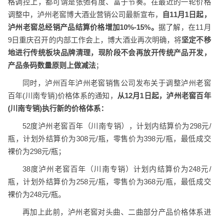
格调控上，都可谓是张弛有度、富于节奏。在最近的一轮价格
调整中，泸州老窖博大酒业营销公司最新宣布，
自
11月1日起，
泸州老窖总经销产品结算价格增加
10%-15%。
据了解，在11月
9日重庆召开的内部工作会上，博大酒业再次明确，将
坚定不移
地进行传统板块品牌清理，现阶段不会再放开传统产品开发，
产品条码数量原则上做减法
；
同时，泸州百年泸州老窖销售公司发布关于调整泸州老窖
百年(川南专销)价格体系的通知，
从12月1日起，泸州老窖百年
(川南专销)执行新的价格体系：
52度泸州老窖百年（川南专销），计划内结算价为298元/
瓶，计划外结算价为308元/瓶，零售价为398元/瓶，最低成交
裸价为298元/瓶；
38度泸州老窖百年（川南专销）计划内结算价为248元/
瓶，计划外结算价为258元/瓶，零售价为368元/瓶，最低成交
裸价为248元/瓶。
再加上此前，泸州老窖对头曲、二曲部分产品价格体系进