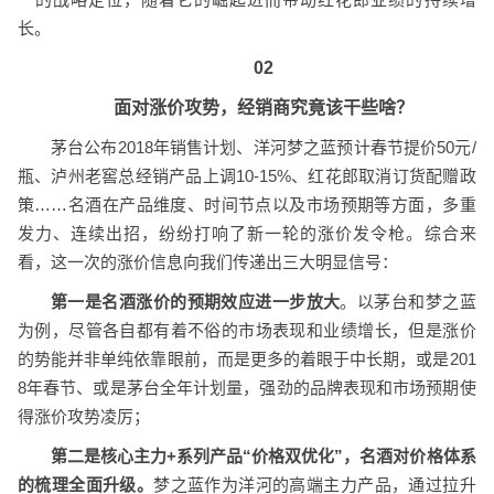
长。
02
面对涨价攻势，经销商究竟该干些啥？
茅台公布2018年销售计划、洋河梦之蓝预计春节提价50元/
瓶、泸州老窖总经销产品上调10-15%、红花郎取消订货配赠政
策……名酒在产品维度、时间节点以及市场预期等方面，多重
发力、连续出招，纷纷打响了新一轮的涨价发令枪。综合来
看，这一次的涨价信息向我们传递出三大明显信号：
第一是名酒涨价的预期效应进一步放大
。以茅台和梦之蓝
为例，尽管各自都有着不俗的市场表现和业绩增长，但是涨价
的势能并非单纯依靠眼前，而是更多的着眼于中长期，或是201
8年春节、或是茅台全年计划量，强劲的品牌表现和市场预期使
得涨价攻势凌厉；
第二是核心主力+系列产品“价格双优化”，名酒对价格体系
的梳理全面升级。
梦之蓝作为洋河的高端主力产品，通过拉升