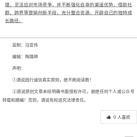
理，灵活应对市场竞争，并不断强化自身的渠道优势，借助社
群、跨界等营销创新手段，充分整合资源，开辟自己的独特成
长路径。
监制：冯亚伟
编辑：陶璐珅
声明：
①酒说践行诚信真实原则，绝不刷阅读数！
②酒说原创文章未经明确书面授权许可，谢绝任何个人或公众号
转载和摘编！否则，酒说有权追究法律责任。
0
人喜欢