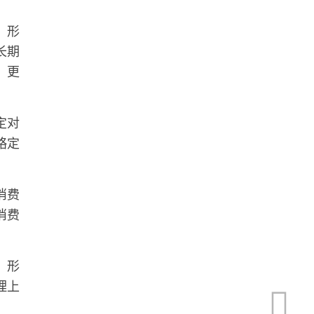
，形
长期
，更
定对
略定
消费
消费
，形
理上