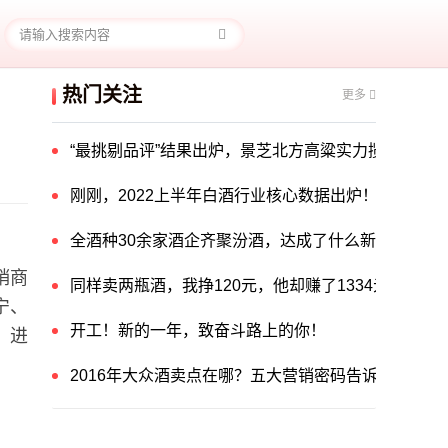
热门关注
更多
“最挑剔品评”结果出炉，景芝北方高粱实力揽获中国酒
刚刚，2022上半年白酒行业核心数据出炉！
全酒种30余家酒企齐聚汾酒，达成了什么新共识？
销商
同样卖两瓶酒，我挣120元，他却赚了1334元！他
宁、
开工！新的一年，致奋斗路上的你！
，进
2016年大众酒卖点在哪？五大营销密码告诉你答案！