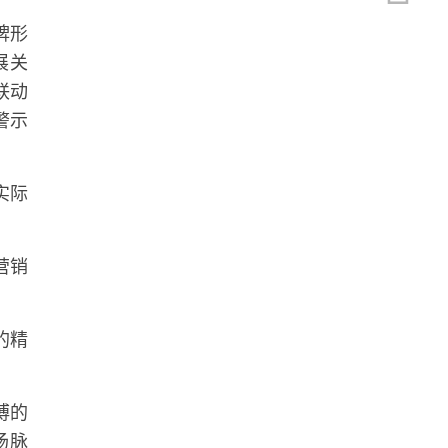
牌形
展关
联动
警示
实际
营销
的精
搏的
场脉