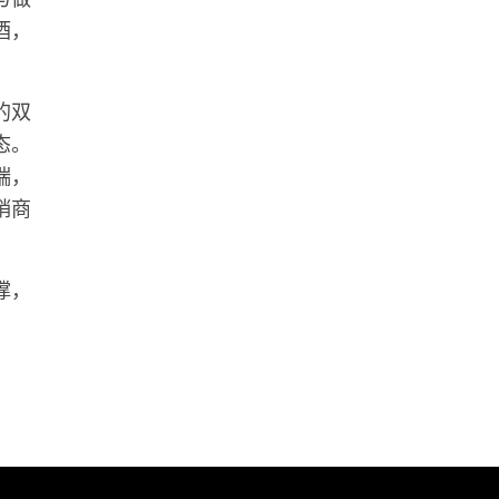
酒，
的双
态。
端，
销商
撑，