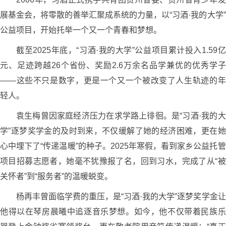
展基金会，将零散的善举汇聚成系统的力量，以“习酒·我的大学”
公益项目，开始托举一个又一个青春和梦想。
截至2025年底，“习酒·我的大学”公益项目累计投入1.59亿
元、足迹跨越26个省份、奖励2.6万余名品学兼优的优秀学子
——这些不只是数字，更是一个又一个被改变了人生轨迹的年
轻人。
袁生梅曾因家庭经济压力在求学路上徘徊。是“习酒·我的大
学”逐梦奖学金的及时到来，不仅缓解了她的经济困难，更在她
心中埋下了“传递温暖”的种子。2025年寒假，看到家乡公益托管
项目招募志愿者，她毫不犹豫报了名，回到习水，完成了从“被
关怀者”到“服务者”的温暖蜕变。
杨再丰曾面临学费的重压，是“习酒·我的大学”逐梦奖学金让
他得以在琴房晨曦中追逐音乐梦想。如今，他不仅带着民族乐