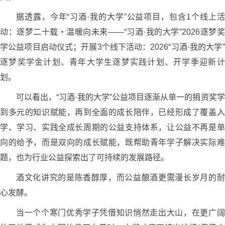
据透露，今年“习酒·我的大学”公益项目，包含1个线上活
动：逐梦二十载・温暖向未来——“习酒·我的大学”2026逐梦奖
学公益项目启动仪式；开展3个线下活动：2026“习酒·我的大学”
逐梦奖学金计划、青年大学生逐梦实践计划、开学季迎新计
划。
可以看出，“习酒·我的大学”公益项目逐渐从单一的捐资奖学
到多元的知识赋能，再到全面的成长陪伴，已经形成了覆盖入
学、学习、实践全成长周期的公益支持体系，让公益不再是单
向的给予，而是双向的成长赋能，既帮助青年学子解决实际难
题，也为行业公益探索出了可持续的发展路径。
酒文化讲究的是陈香醇厚，而公益酿酒更需漫长岁月的耐
心发酵。
当一个个寒门优秀学子凭借知识悄然走出大山，在更广阔