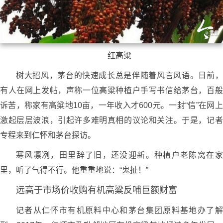
红高粱
树大招风，茅台的快速成长总是伴随着风言风语。日前，
有人在网上发帖，声称一位高粱种植户手写书信给茅台，百般
诉苦，称家有高粱地10亩，一年收入才600元。一封“信”在网上
激起层层波浪，引起许多难明真相的议论和关注。于是，记者
专程来到仁怀和茅台探访。
寒风凛冽，田里辞了旧，还没迎新。种植户老陈窝在家
里，听了气得不行。他重重地说：“鬼扯！”
远高于市场价收购有机高粱反哺巨额财富
记者从仁怀市有机原料中心和茅台集团原料基地办了解