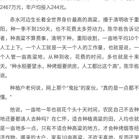
2467万元，年户均投入244元。
赤水河边生长着全世界身价最高的高粱，播于清明收于重
阳，种一季不到150天，也不花费太多劳动力。陈华栋告诉记
者，种高粱不算费事，清明下种，重阳收割，一亩地平均10个
人工上下。一个人工就是一天一个人的工作量，也就是说，一
个人管一亩高粱地，从种到收，花费的时间，多也就是十来
天。“种水稻要望水，种烤烟要烘房，人工都比这个高”，陈华栋
说。
种植户老何说，网上那个“鬼扯”的家伙，“真的是一点都不
懂。”
他说，一亩地一年也就花个头十天时间，农民自己不去种
地还要都请人去种吗？在仁怀，适合种植高粱的田，人均也就
是一亩地多一点，只有不适合种高粱的地方，才会种烤烟等经
济作物。哪来的大户，家有10亩高粱，不欢天喜地，反而还哭