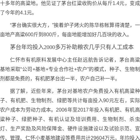
十多年的高粱地。他见证了茅台红粱收购价从每斤1.4元，变成
了今年的4.1元。
“茅台确实很大方，”挨着炉子烤火的陈华栋帐算得清楚，一
亩地产高粱600斤到800斤，每亩地能增加好几百块的收入。
茅台年均投入2000多万补助粮农几乎只有人工成本
仁怀市有机原料发展中心主任赵远航告诉记者，茅台高粱
基地采取“公司+基地+专业合作社+农户”的模式，种子、生物制
剂都是免费的，有机肥茅台出一半，农户自己补一半。
据了解，近些年来，茅台对基地农户免费投入有机高粱种
子、有机肥、生物制剂、绿肥等共计每亩投入90元左右，实际
农户成本为劳动力成本。2006年至2017年投入有机肥、有机高
粱种子、绿肥种子、有机认证及培训费用、生物制剂、杀虫
灯、生产奖励及风险保障金、硬件设施建设以及试验示范、宣
传、管理、仁怀小麦基地建设等费用共计29604万元，年均投入