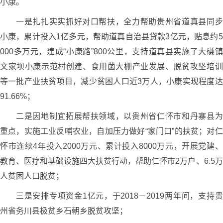
小康。
一是扎扎实实抓好对口帮扶，全力帮助贵州省道真县同步
小康，累计投入1亿多元，帮助道真自治县贷款3亿元，贴息约5
000多万元，建成“小康路”800公里，支持道真县实施了大磏镇
文家坝小康示范村创建、食用菌大棚产业发展、脱贫攻坚培训
等一批产业扶贫项目，减少贫困人口近3万人，小康实现程度达
91.66%；
二是因地制宜拓展帮扶领域，以贵州省仁怀市和丹寨县为
重点，实施工业反哺农业，自加压力做好“家门口”的扶贫；对仁
怀市连续4年投入2000万元、累计投入8000万元，开展党建、
教育、医疗和基础设施四大扶贫行动，帮助仁怀市2万户、6.5万
人贫困人口脱贫；
三是安排专项资金1亿元，于2018－2019两年间，支持贵
州省务川县极贫乡石朝乡脱贫攻坚；