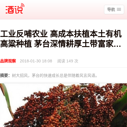
酒说
导航
工业反哺农业 高成本扶植本土有机
高粱种植 茅台深情耕厚土带富家乡
仁怀农民以亲身经历反驳网络谣言
品牌观察
2018-01-30 18:08
阅读 149 次
摘要：
树大招风，茅台的快速成长总是伴随着风言风语。