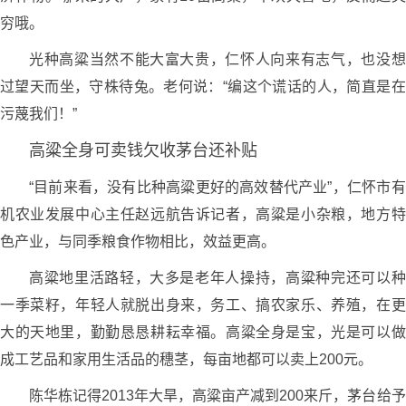
穷哦。
光种高粱当然不能大富大贵，仁怀人向来有志气，也没想
过望天而坐，守株待兔。老何说：“编这个谎话的人，简直是在
污蔑我们！”
高粱全身可卖钱欠收茅台还补贴
“目前来看，没有比种高粱更好的高效替代产业”，仁怀市有
机农业发展中心主任赵远航告诉记者，高粱是小杂粮，地方特
色产业，与同季粮食作物相比，效益更高。
高粱地里活路轻，大多是老年人操持，高粱种完还可以种
一季菜籽，年轻人就脱出身来，务工、搞农家乐、养殖，在更
大的天地里，勤勤恳恳耕耘幸福。高粱全身是宝，光是可以做
成工艺品和家用生活品的穗茎，每亩地都可以卖上200元。
陈华栋记得2013年大旱，高粱亩产减到200来斤，茅台给予