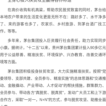
全身心投入扶贫攻坚赢得各界称道
在高价收购有机高粱，帮助农民脱贫致富的同时，茅台给
本地农户带来的生活变化更是无所不在：路好多了、水干净多
了、来的游客也多了，农家乐、乡村旅游、到茅台酒厂找工
作，等等。
多年来，茅台集团投入巨资履行社会责任，助力实现同步
小康。据统计，“十二五”以来，贵州茅台集团累计投入90多亿元
用于公益慈善、精准扶贫、环境保护、兴办教育、改善交通环
境等方面。
茅台集团积极投身扶贫攻坚，大力实施精准扶贫。按照“党
委领导、支部共建、全员参与、精准实施”的总体思路和“交通推
动、金融撬动、产业带动、人才促动”的帮扶措施，群策群力、
全员参与、带动各方“真脱贫、脱真贫”，发动广大员工和上下游
合作方，采取“一对一，N+N”的方式，参与脱贫攻坚、助推全面