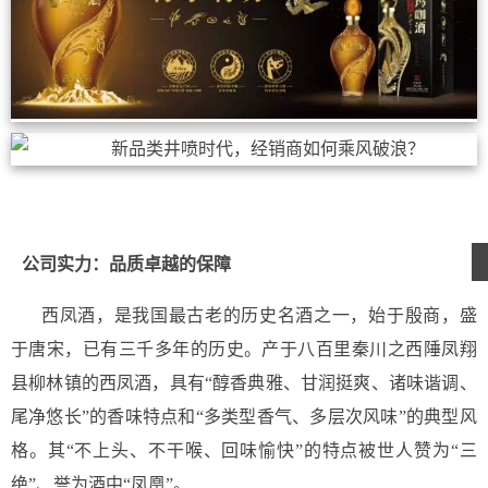
公司实力：品质卓越的保障
西凤酒，是我国最古老的历史名酒之一，始于殷商，盛
于唐宋，已有三千多年的历史。产于八百里秦川之西陲凤翔
县柳林镇的西凤酒，具有“醇香典雅、甘润挺爽、诸味谐调、
尾净悠长”的香味特点和“多类型香气、多层次风味”的典型风
格。其“不上头、不干喉、回味愉快”的特点被世人赞为“三
绝”、誉为酒中“凤凰”。