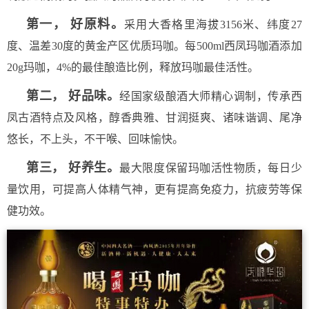
第一， 好原料。
采用大香格里海拔3156米、纬度27
度、温差30度的黄金产区优质玛咖。每500ml西凤玛咖酒添加
20g玛咖，4%的最佳酿造比例，释放玛咖最佳活性。
第二， 好品味。
经国家级酿酒大师精心调制，传承西
凤古酒特点及风格，醇香典雅、甘润挺爽、诸味谐调、尾净
悠长，不上头，不干喉、回味愉快。
第三， 好养生。
最大限度保留玛咖活性物质，每日少
量饮用，可提高人体精气神，更有提高免疫力，抗疲劳等保
健功效。