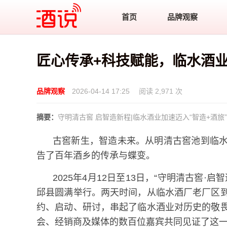
酒说
首页
品牌观察
匠心传承+科技赋能，临水酒
品牌观察
2026-04-14 17:25
阅读 2,971 次
摘要：
守明清古窖 启智造新程|临水酒业加速迈入“智造+酒旅
古窖新生，智造未来。从明清古窖池到临
告了百年酒乡的传承与蝶变。
2025年4月12日至13日，“守明清古窖
邱县圆满举行。两天时间，从临水酒厂老厂区
约、启动、研讨，串起了临水酒业对历史的敬
会、经销商及媒体的数百位嘉宾共同见证了这