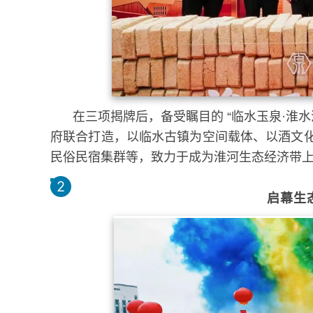
在三项揭牌后，备受瞩目的 “临水玉泉·淮
府联合打造，以临水古镇为空间载体、以酒文
民俗民宿集群等，致力于成为淮河生态经济带
1
2
启幕生