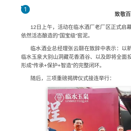
1
1
致敬
12日上午，活动在临水酒厂老厂区正式启
依然活态酿造的“国宝级”窖泥。
临水酒业总经理张云翮在致辞中表示：以新
临水玉泉大别山洞藏花香酒谷、以及即将全面
形成“传承+保护+智造”的完整闭环。
随后，三项重磅揭牌仪式接连举行：