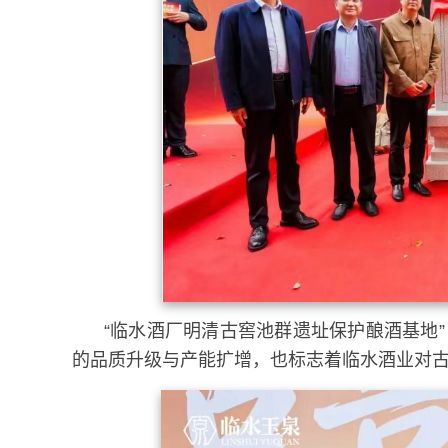
“临水酒厂明清古窖池群遗址保护酿酒基地
的品质升级与产能扩增，也标志着临水酒业对