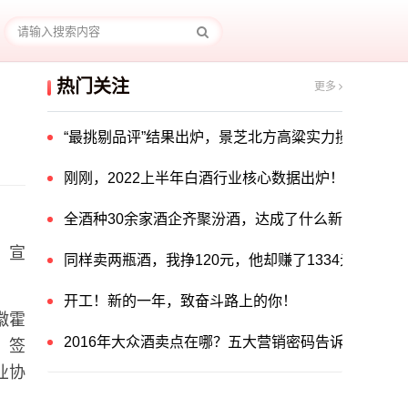
热门关注
更多
“最挑剔品评”结果出炉，景芝北方高粱实力揽获中国酒
刚刚，2022上半年白酒行业核心数据出炉！
全酒种30余家酒企齐聚汾酒，达成了什么新共识？
，宣
同样卖两瓶酒，我挣120元，他却赚了1334元！他
开工！新的一年，致奋斗路上的你！
徽霍
2016年大众酒卖点在哪？五大营销密码告诉你答案！
、签
业协