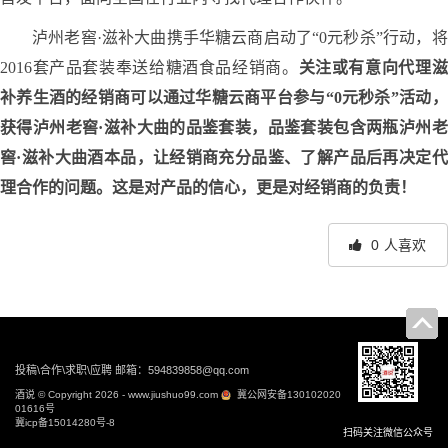
泸州老窖·滋补大曲携手华糖云商启动了“0元秒杀”行动，将
2016套产品套装奉送给糖酒食品经销商。
关注或有意向代理滋
补养生酒的经销商可以通过华糖云商平台参与“0元秒杀”活动，
获得泸州老窖·滋补大曲的品鉴套装，品鉴套装包含两瓶泸州老
窖·滋补大曲酒本品，让经销商充分品鉴、了解产品后再决定代
理合作的问题。这是对产品的信心，更是对经销商的负责！
0
人喜欢
文
章
导
投稿\合作\求职\应聘 邮箱：594839858@qq.com
航
酒说 © Copyright 2026 - www.jiushuo99.com
冀公网安备130102020
01616号
冀icp备15014280号-8
扫码关注微信公众号