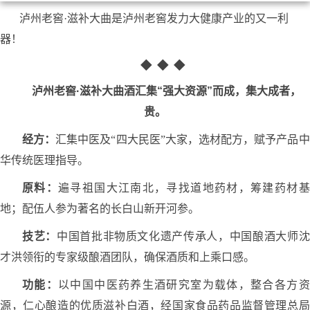
泸州老窖·滋补大曲是泸州老窖发力大健康产业的又一利
器！
◆
◆
◆
泸州老窖·滋补大曲酒汇集“强大资源”而成，集大成者，
贵。
经方：
汇集中医及“四大民医”大家，选材配方，赋予产品中
华传统医理指导。
原料：
遍寻祖国大江南北，寻找道地药材，筹建药材基
地；配伍人参为著名的长白山新开河参。
技艺：
中国首批非物质文化遗产传承人，中国酿酒大师沈
才洪领衔的专家级酿酒团队，确保酒质和上乘口感。
功能：
以中国中医药养生酒研究室为载体，整合各方资
源，仁心酿造的优质滋补白酒，经国家食品药品监督管理总局