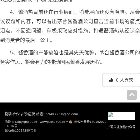
4、酱酒热目前还在行业层面，消费层面还没有唤醒。从会
议议题和内容，可以看出茅台酱香酒公司直击当前市场的痛点
泪点，不回避问题，积极采取应对措施，打通酱酒热从经销商
到消费者的最后一公里。
5、酱香酒的产能缺陷也是其先天优势，茅台酱香酒公司的
务实作风，将会有力的推动国民酱香发展历程。
0
人喜欢
文
章
投稿\合作\求职\应聘 邮箱：594839858@qq.com
导
酒说 © Copyright 2026 - www.jiushuo99.com
冀公网安备130102020
航
01616号
扫码关注微信公众号
冀icp备15014280号-8