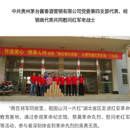
中共贵州茅台酱香酒营销有限公司党委第四支部代表、经
销商代表共同慰问红军老战士
“两百将军同故里，祖国山河一片红”湖北省区走进红安革命
教育基地，通过参观革命纪念馆、祭奠革命先烈，慰问老红军
等活动，参与者深刻体会到革命先烈的英勇无畏。