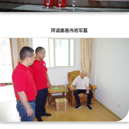
拜谒秦基伟将军墓