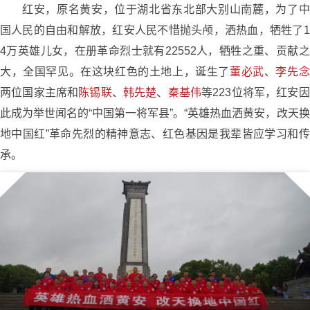
红安，原名黄安，位于湖北省东北部大别山南麓，为了中
国人民的自由和解放，红安人民不惜抛头颅，洒热血，牺牲了1
4万英雄儿女，在册革命烈士就有22552人，牺牲之重、贡献之
大，全国罕见。在这块红色的土地上，诞生了
董必武
、
李先念
两位国家主席和
陈锡联
、
韩先楚
、
秦基伟
等223位将军，红安因
此成为举世闻名的“中国第一将军县”。“英雄热血洒黄安，改天换
地中国红”革命先烈的精神意志、红色基因是我辈皆应学习和传
承。