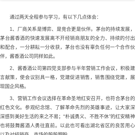
通过两天全程参与学习，有以下几点体会：
1、厂商关系是博弈、是竞合更是伙伴。茅台的持续发展，
茅台酱香酒的快速发展离不开经销商朋友的全力、持续的付出
和配合，一分耕耘一分收获，茅台也没有辜负任何一个合作伙
伴，酱香酒公司同样如此。
2、酱香酒公司第四党支部参与半年营销工作会议，积极建
言献策，使会议别具一格，党建促进销售，销售围绕党建，展
现国企风格。
3、营销工作会议选择在革命圣地红安召开，也符合茅台的
红色文化。参观纪念馆、了解革命先烈的英雄事迹，让大家深
深感到美好生活的来之不易；“朴诚勇义、不胜不休”的红安精神
也将鼓舞酱酒人勇往直前。以此也可看出湖北省区的良苦用心
以及对经销商、市场的殷殷期盼。