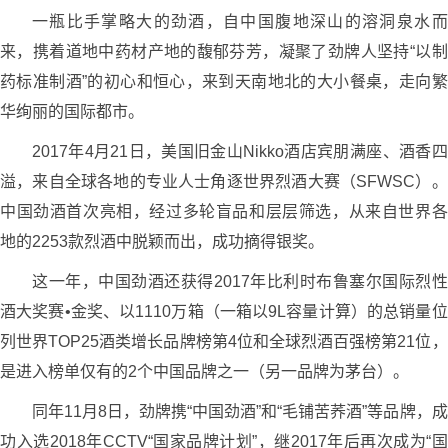
一瓶比手掌略大的劲酒，自中国腹地深山的溶洞泉水而
来，携着道地中药材产地的馥郁芬芳，凝聚了劲牌人坚持“以制
药标准制酒”的初心和恒心，来到天南地北的大小餐桌，走向繁
华绚丽的国际都市。
2017年4月21日，美国旧金山Nikko酒店宾朋满座、酒香四
溢，来自全球各地的专业人士角逐世界烈酒大赛（SFWSC）。
中国劲酒首次亮相，经过多轮盲品和层层筛选，从来自世界各
地的2253款烈酒中脱颖而出，成功摘得银奖。
这一年，中国劲酒还获得2017年比利时布鲁塞尔国际烈性
酒大奖赛•金奖、以1110万箱（一箱以9L容量计算）的总销量位
列世界TOP25酒类增长品牌榜第4位和全球烈酒百强榜第21位，
是进入榜单仅有的2个中国品牌之一（另一品牌为茅台）。
同年11月8日，劲牌携“中国劲酒”和“毛铺苦荞酒”等品牌，成
功入选2018年CCTV“国家品牌计划”，继2017年后再次成为“国