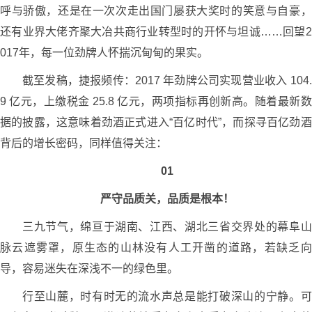
呼与骄傲，还是在一次次走出国门屡获大奖时的笑意与自豪，
还有业界大佬齐聚大冶共商行业转型时的开怀与坦诚……回望2
017年，每一位劲牌人怀揣沉甸甸的果实。
截至发稿，捷报频传：2017 年劲牌公司实现营业收入 104.
9 亿元，上缴税金 25.8 亿元，两项指标再创新高。随着最新数
据的披露，这意味着劲酒正式进入“百亿时代”，而探寻百亿劲酒
背后的增长密码，同样值得关注：
01
严守品质关，品质是根本！
三九节气，绵亘于湖南、江西、湖北三省交界处的幕阜山
脉云遮雾罩，原生态的山林没有人工开凿的道路，若缺乏向
导，容易迷失在深浅不一的绿色里。
行至山麓，时有时无的流水声总是能打破深山的宁静。可