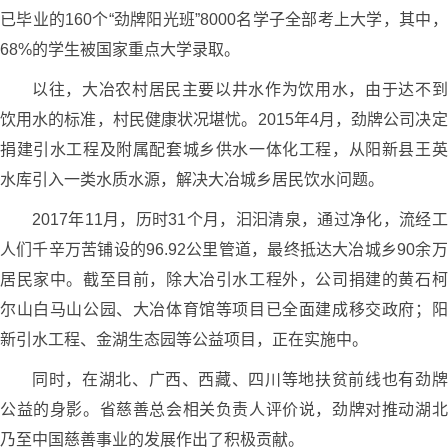
已毕业的160个“劲牌阳光班”8000名学子全部考上大学，其中，
68%的学生被国家重点大学录取。
以往，大冶农村居民主要以井水作为饮用水，由于达不到
饮用水的标准，村民健康状况堪忧。2015年4月，劲牌公司决定
捐建引水工程及附属配套城乡供水一体化工程，从阳新县王英
水库引入一类水质水源，解决大冶城乡居民饮水问题。
2017年11月，历时31个月，汩汩清泉，通过净化，流经工
人们千辛万苦铺设的96.92公里管道，最终抵达大冶城乡90余万
居民家中。截至目前，除大冶引水工程外，公司捐建的黄石柯
尔山白马山公园、大冶体育馆等项目已全面建成移交政府；阳
新引水工程、金湖生态园等公益项目，正在实施中。
同时，在湖北、广西、西藏、四川等地扶贫前线也有劲牌
公益的身影。省慈善总会相关负责人评价说，劲牌对推动湖北
乃至中国慈善事业的发展作出了积极贡献。