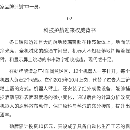
家品牌计划”中一员。
02
科技护航迎来权威背书
冬日暖阳透过巨大的落地玻璃窗照在铮亮罐体上，地面洁
净光亮，全机械化的酿酒车间里，机器人不知疲倦地挥舞着摇
臂，和显示屏上跳动的串串数字相映成趣，现代感十足。
在劲牌酿造总厂4车间蒸馏区，12个机器人一字排开，每个
机器人负责2个酒甑。它们2015年10月上岗，代替了过去人工铲
糟上甑的方式。机器人臂上，还安装了红外成像设备，能够捕
捉酒甑原料表面温度场的微小变化，通过后台的计算分析改变
机器人的原料散布动作，保证原料与蒸汽的充分接触，提升出
酒率。
劲牌累计投资10亿元，建设成了具备自动化生产工艺的枫