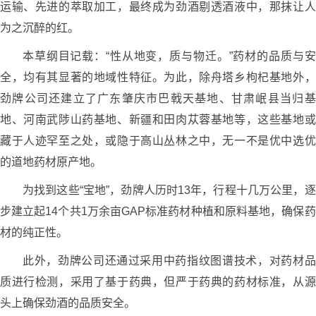
运输、先进的萃取加工，最终成为劲酒剔透酒液中，那抹让人
为之沉醉的红。
本草纲目记载：“性从地变，质与物迁。”药材的品质与安
全，均有其显著的地域性特征。为此，除舟塔乡枸杞基地外，
劲牌公司还建立了广东肇庆市巴戟天基地、甘肃岷县当归基
地、河南武陟山药基地、新疆和田肉苁蓉基地等，这些基地或
藏于人迹罕至之处，或隐于高山丛林之中，无一不是优中选优
的道地药材原产地。
为找到这些“宝地”，劲牌人历时13年，行程十几万公里，逐
步建立起14个共1万余亩GAP标准药材种植和原料基地，确保药
材的纯正性。
此外，劲牌公司还通过采用中药指纹图谱技术，对药材品
质进行检测，采用了基于药典，但严于药典的药材标准，从源
头上确保劲酒的品质安全。