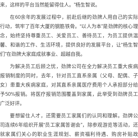
来，这样的平台当然能留得住人。”杨生智说。
在60余年的发展过程中，前赴后继的劲牌人用自己的实际
行动，筑牢了百年大厦的钢筋铁骨。“以人为本”是劲牌的核心理
念，始终坚持尊重员工、关爱员工、善待员工，为员工提供温
馨、和谐的工作、生活环境，提供良好的发展平台，让“杨生智
们”在劲牌大家庭成就事业、超越自我。
为解决员工后顾之忧，劲牌公司在全力解决员工重大疾病
报销制度的同时，去年，针对员工直系亲属（父母、配偶、子
女）患重大疾病家庭，对其直系亲属医疗费用个人承担部分给
予50%报销。将医疗报销范围覆盖到家属，此举受到劲牌员工
广泛好评。
要想留住人才，还需要员工家属们的认同和理解。劲牌公
司连续6年组织开展“员工家属答谢会”，除参观游览等活动，还
就家属们关心的职业生涯规划、薪资福利待遇、购房补贴政