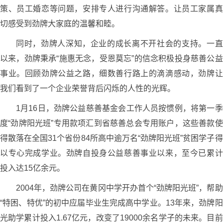
策、员工婚恋等问题，安排专人进行沟通解答。让员工家属真
切感受到劲牌大家庭的温馨和睦。
同时，劲牌人深知，企业的成长离不开社会的支持。一直
以来，劲牌秉承“施惠无念，受恩莫忘”的信念积极投身慈善公益
事业。回顾劲牌公益之路，细数善行路上的滴滴感动，劲牌让
我们看到了一个企业荣誉背后闪烁的人性的光辉。
1月16日，劲牌公益慈善基金会工作人员按惯例，将第一季
度“劲牌阳光班”专用款项汇到省慈善总会专用账户，这些善款使
得散落在全国31个省份84所高中逾万名“劲牌阳光班”贫困学子得
以专心完成学业。劲牌自投身公益慈善事业以来，至今已累计
投入达15亿余元。
2004年，劲牌公司在黄冈中学开办首个“劲牌阳光班”，帮助
“特困、特优”的初中应届毕业生完成高中学业。13年来，劲牌阳
光助学累计投入1.67亿元，改变了19000余名学子的未来。目前