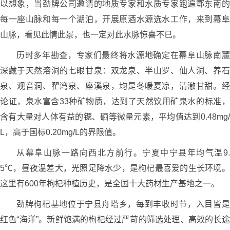
以想象，当劲牌公司邀请的地质专家和水质专家跑遍鄂东南的
每一座山脉和每一个湖泊，开展原酒水源选水工作，来到幕阜
山脉，看见此情此景，也一定对此水脉惊喜不已。
历时多年勘查，专家们最终将水源地确定在幕阜山脉南麓
深藏于天然溶洞的七眼甘泉：双龙泉、半山罗、仙人洞、养石
泉、观音洞、翟湾泉、座溪泉，均是冬暖夏凉，清澈甘甜。经
论证，泉水富含33种矿物质，达到了天然饮用矿泉水的标准，
含有大量对人体有益的锶、硒等微量元素，平均值达到0.48mg/
L，高于国标0.20mg/L的界限值。
从幕阜山脉一路向西北方前行。宁夏中宁县年均气温9.
5℃，昼夜温差大，光照足降水少，是枸杞最喜爱的生长环境。
这里有600年枸杞种植历史，是全国十大药材生产基地之一。
劲牌枸杞基地位于宁县舟塔乡，每到丰收时节，入目皆是
红色“海洋”。新鲜饱满的枸杞经过严苛的筛选处理、高效的长途