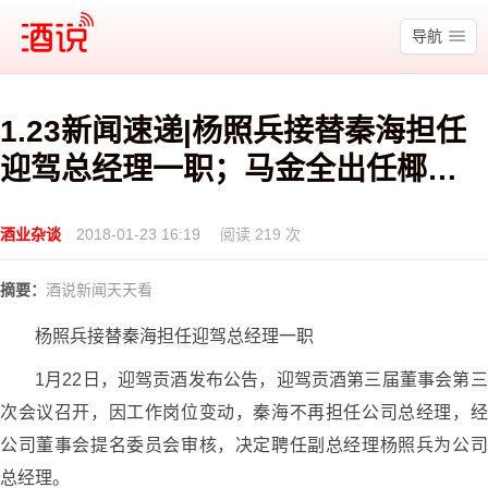
酒说
导航
1.23新闻速递|杨照兵接替秦海担任
迎驾总经理一职；马金全出任椰岛
酒业总裁；汾酒停牌或酝酿大动
酒业杂谈
2018-01-23 16:19
阅读 219 次
作……
摘要：
酒说新闻天天看
杨照兵接替秦海担任迎驾总经理一职
1月22日，迎驾贡酒发布公告，迎驾贡酒第三届董事会第三
次会议召开，因工作岗位变动，秦海不再担任公司总经理，经
公司董事会提名委员会审核，决定聘任副总经理杨照兵为公司
总经理。