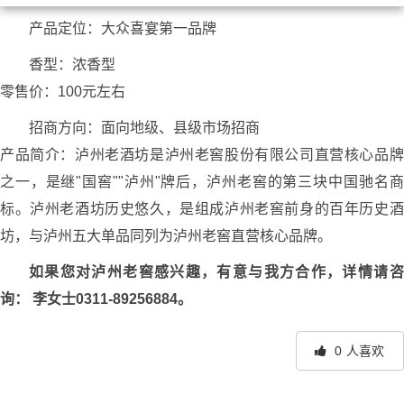
产品定位：大众喜宴第一品牌
香型：浓香型
零售价：100元左右
招商方向：面向地级、县级市场招商
产品简介：泸州老酒坊是泸州老窖股份有限公司直营核心品牌
之一，是继"国窖""泸州"牌后，泸州老窖的第三块中国驰名商
标。泸州老酒坊历史悠久，是组成泸州老窖前身的百年历史酒
坊，与泸州五大单品同列为泸州老窖直营核心品牌。
如果您对泸州老窖感兴趣，有意与我方合作，详情请咨
询： 李女士0311-89256884。
0
人喜欢