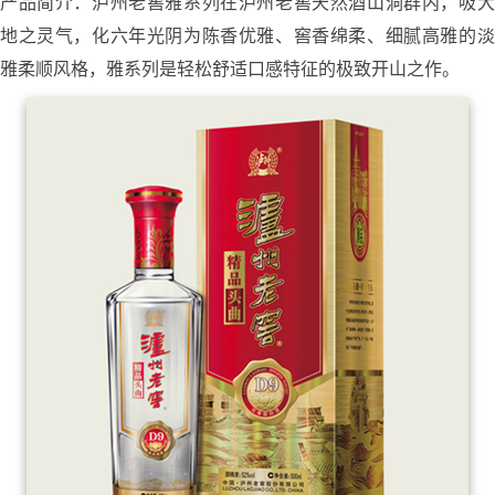
产品简介：泸州老窖雅系列在泸州老窖天然酒山洞群内，吸大
地之灵气，化六年光阴为陈香优雅、窖香绵柔、细腻高雅的淡
雅柔顺风格，雅系列是轻松舒适口感特征的极致开山之作。