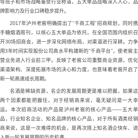
导班子和市场战略备受行业称道，五大单品战略深入人心，品
牌影响力及行业口碑稳步提升。
2017年泸州老窖明确提出了"千商工程"招商规划，同时携
手糖烟酒周刊，以核心五大单品为依托，在全国范围内组织召
开30场招商会，进一步深化网络布局，对渠道进行深耕。力争
用3年时间实现股份公司高水平构建新的"千商平台"，使老窖主
营业务进入行业前三甲。反映了老窖公司重整商业资源，优化
渠道架构、深度拓展市场的决心和力度，也意味着老窖开启了
新一轮高速成长周期。
名酒是稀缺资源，名企的发展周期更是难以把握，如果这
两个因素都能把握住，对于经销商来说，毫无疑问是一大幸
运。本次招商活动的产品是泸州老窖的核心产品——五大单
品，行业知名企业、知名品牌的核心产品，对于所有酒类经销
商来说，这是一次难得的机会，是再次搭上知名酒企快车、进
入新一轮发展周期的历史机遇。