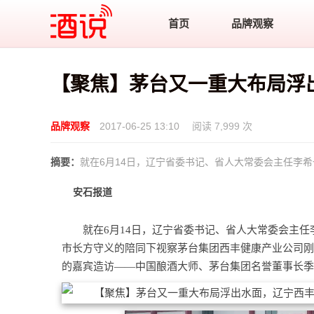
酒说
首页
品牌观察
【聚焦】茅台又一重大布局浮
品牌观察
2017-06-25 13:10
阅读 7,999 次
摘要：
就在6月14日，辽宁省委书记、省人大常委会主任李
安石报道
就在6月14日，辽宁省委书记、省人大常委会主
市长方守义的陪同下视察茅台集团西丰健康产业公司刚
的嘉宾造访——中国酿酒大师、茅台集团名誉董事长季