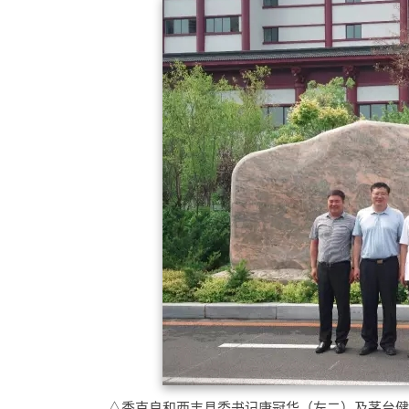
△季克良和西丰县委书记康冠华（左二）及茅台健