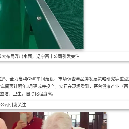
战”、全力启动GMP车间建设、市场调查与品牌发展策略研究等重点
P车间预计明年3月建成并投产。安石在现场看到，茅台健康产业（西
整洁、卫生，自动化程度高。