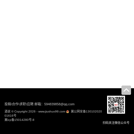
投稿\合作\求职\应聘 邮箱：594839858@qq.com
酒说 © Copyright 2026 - www.jiushuo99.com
冀公网安备130102020
01616号
冀icp备15014280号-8
扫码关注微信公众号